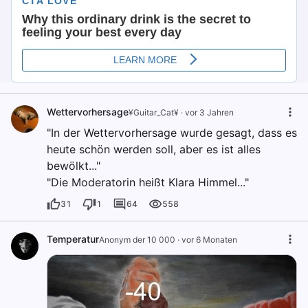
Wettervorhersage
¥Guitar_Cat¥
·
vor 3 Jahren
"In der Wettervorhersage wurde gesagt, dass es
heute schön werden soll, aber es ist alles
bewölkt..."
"Die Moderatorin heißt Klara Himmel..."
31
1
64
558
Temperatur
Anonym der 10 000
·
vor 6 Monaten