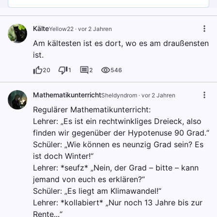
Kälte
Yellow22
·
vor 2 Jahren
Am kältesten ist es dort, wo es am draußensten
ist.
20
1
2
546
Mathematikunterricht
Sheldyndrom
·
vor 2 Jahren
Regulärer Mathematikunterricht:
Lehrer: „Es ist ein rechtwinkliges Dreieck, also
finden wir gegenüber der Hypotenuse 90 Grad.“
Schüler: „Wie können es neunzig Grad sein? Es
ist doch Winter!“
Lehrer: *seufz* „Nein, der Grad – bitte – kann
jemand von euch es erklären?“
Schüler: „Es liegt am Klimawandel!“
Lehrer: *kollabiert* „Nur noch 13 Jahre bis zur
Rente...“