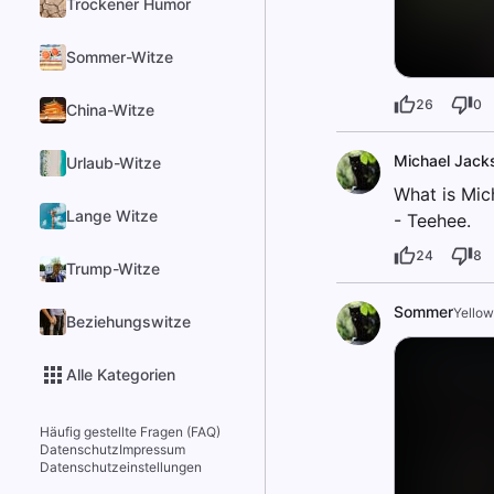
Trockener Humor
Sommer-Witze
26
0
China-Witze
Michael Jack
Urlaub-Witze
What is Mic
Lange Witze
- Teehee.
24
8
Trump-Witze
Sommer
Yello
Beziehungswitze
Alle Kategorien
Häufig gestellte Fragen (FAQ)
Datenschutz
Impressum
Datenschutzeinstellungen