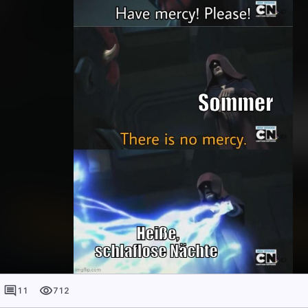
11
712