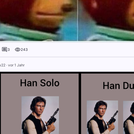
3
243
w22
·
vor 1 Jahr