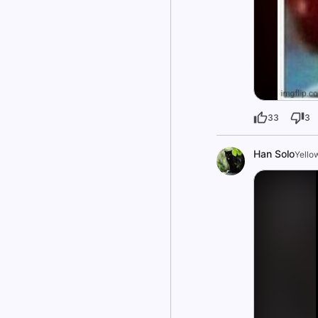
33
3
Han Solo
Yello