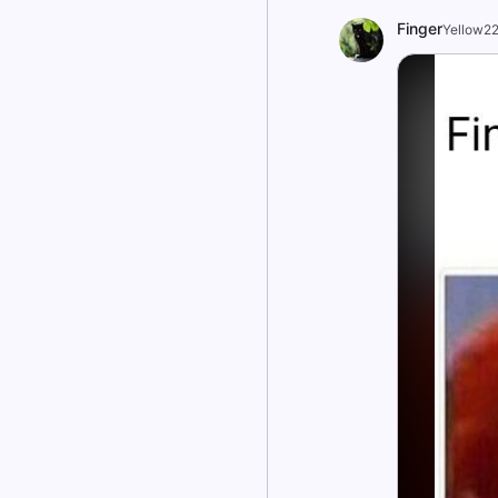
Finger
Yellow2