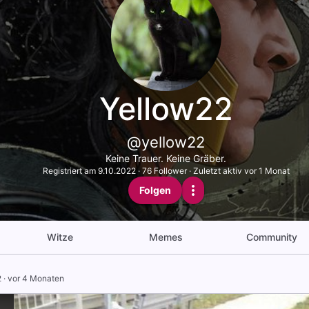
Yellow22
@yellow22
Keine Trauer. Keine Gräber.
Registriert am
9.10.2022
·
76
Follower
·
Zuletzt aktiv vor 1 Monat
Folgen
Witze
Memes
Community
2
·
vor 4 Monaten