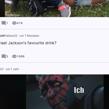
1
419
son
Yellow22
·
vor 7 Monaten
hael Jackson's favourite drink?
3
1696
w22
·
vor 1 Jahr