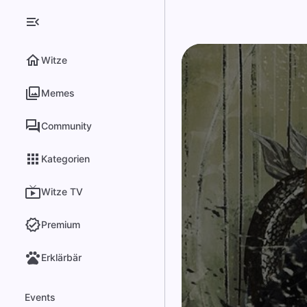
Witze
Memes
Community
Kategorien
Witze TV
Premium
Erklärbär
Events