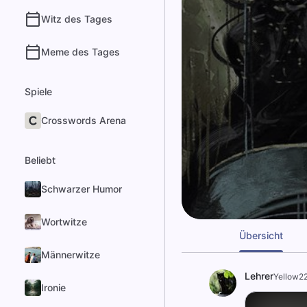
Witz des Tages
Meme des Tages
Spiele
Crosswords Arena
Beliebt
Schwarzer Humor
Wortwitze
Übersicht
Männerwitze
Lehrer
Yellow2
Ironie