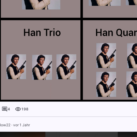
4
198
llow22
·
vor 1 Jahr