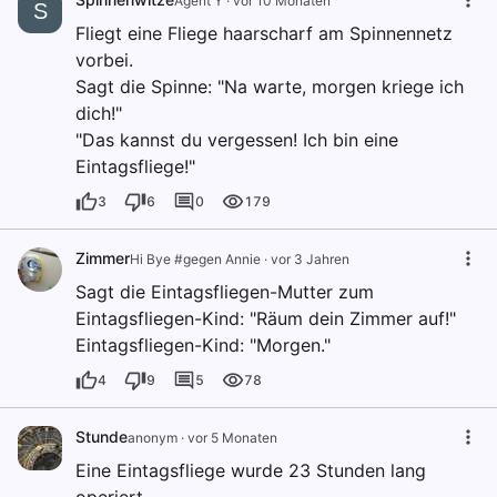
Agent Y
·
vor 10 Monaten
S
Fliegt eine Fliege haarscharf am Spinnennetz
vorbei.
Sagt die Spinne: "Na warte, morgen kriege ich
dich!"
"Das kannst du vergessen! Ich bin eine
Eintagsfliege!"
3
6
0
179
Zimmer
Hi Bye #gegen Annie
·
vor 3 Jahren
Sagt die Eintagsfliegen-Mutter zum
Eintagsfliegen-Kind: "Räum dein Zimmer auf!"
Eintagsfliegen-Kind: "Morgen."
4
9
5
78
Stunde
anonym
·
vor 5 Monaten
Eine Eintagsfliege wurde 23 Stunden lang
operiert.