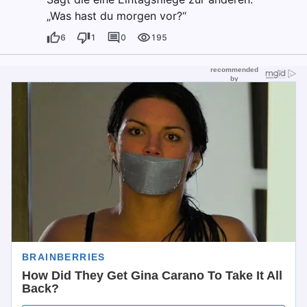
„Was hast du morgen vor?“
6
1
0
195