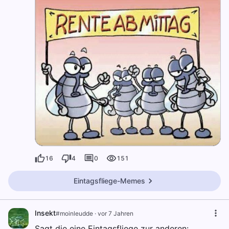
16
4
0
151
Eintagsfliege-Memes
Insekt
#moinleudde
·
vor 7 Jahren
Sagt die eine Eintagsfliege zur anderen: