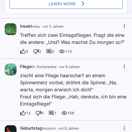
Insekt
miau
·
vor 3 Jahren
Treffen sich zwei Eintagsfliegen. Fragt die eine
die andere: „Und? Was machst Du morgen so?“
3
2
0
115
Fliege
Dr. Kichererbse
·
vor 8 Jahren
zischt eine Fliege haarscharf an einem
Spinnennetz vorbei, dröhnt die Spinne: „Na,
warte, morgen erwisch ich dich!“
Freut sich die Fliege: „Hah, denkste, ich bin eine
Eintagsfliege!“
12
6
1
158
Geburtstag
Anonym
·
vor 8 Jahren