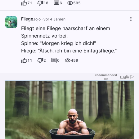
71
18
6
595
Fliege
Jojo
·
vor 4 Jahren
Fliegt eine Fliege haarscharf an einem
Spinnennetz vorbei.
Spinne: "Morgen krieg ich dich!"
Fliege: "Ätsch, ich bin eine Eintagsfliege."
11
2
0
459