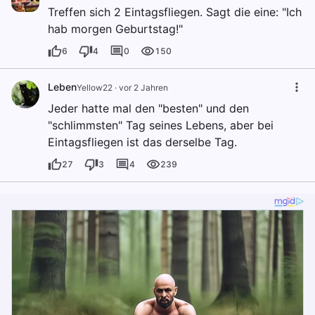
Treffen sich 2 Eintagsfliegen. Sagt die eine: "Ich
hab morgen Geburtstag!"
6
4
0
150
Leben
Yellow22
·
vor 2 Jahren
Jeder hatte mal den "besten" und den
"schlimmsten" Tag seines Lebens, aber bei
Eintagsfliegen ist das derselbe Tag.
27
3
4
239