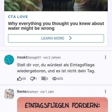
Insekt
GeorgeS1
·
vor 2 Jahren
Stell dir vor, du würdest als Eintagsfliege
wiedergeboren, und es ist nicht dein Tag.
20
1
0
425
Rente
Anomyn
·
vor 1 Jahr