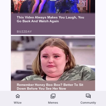
Witze
Memes
Community