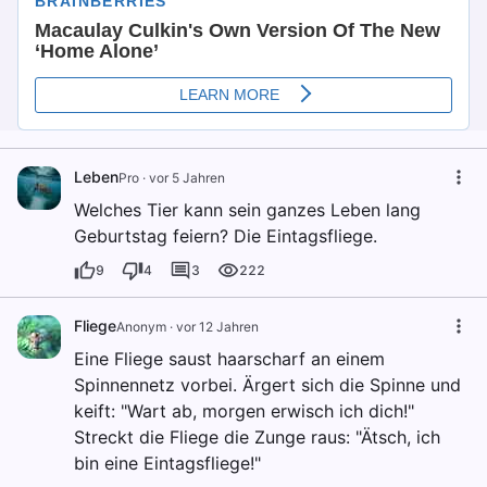
Leben
Pro
·
vor 5 Jahren
Welches Tier kann sein ganzes Leben lang
Geburtstag feiern? Die Eintagsfliege.
9
4
3
222
Fliege
Anonym
·
vor 12 Jahren
Eine Fliege saust haarscharf an einem
Spinnennetz vorbei. Ärgert sich die Spinne und
keift: "Wart ab, morgen erwisch ich dich!"
Streckt die Fliege die Zunge raus: "Ätsch, ich
bin eine Eintagsfliege!"