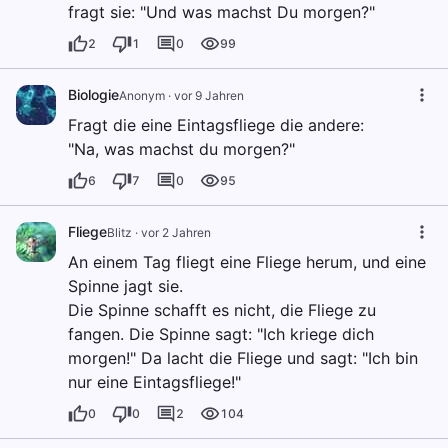
fragt sie: "Und was machst Du morgen?"
2
1
0
99
Biologie
Anonym
·
vor 9 Jahren
Fragt die eine Eintagsfliege die andere:
"Na, was machst du morgen?"
6
7
0
95
Fliege
Blitz
·
vor 2 Jahren
An einem Tag fliegt eine Fliege herum, und eine
Spinne jagt sie.
Die Spinne schafft es nicht, die Fliege zu
fangen. Die Spinne sagt: "Ich kriege dich
morgen!" Da lacht die Fliege und sagt: "Ich bin
nur eine Eintagsfliege!"
0
0
2
104