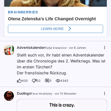
Adventskalender
Katja krasavice
·
vor 8 Jahren
Stellt euch vor, ihr habt einen Adventskalender
über die Chronologie des 2. Weltkriegs. Was ist
im ersten Türchen?
Der französische Rückzug.
420
52
5
4342
Duolingo
Face mcshooty
·
vor 10 Monaten