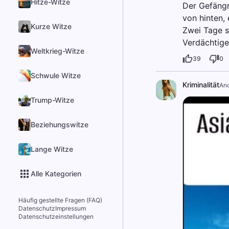
Hitze-Witze
Der Gefängn
von hinten, 
Kurze Witze
Zwei Tage s
Verdächtige
Weltkrieg-Witze
39
0
Schwule Witze
Kriminalität
An
Trump-Witze
Beziehungswitze
Lange Witze
Alle Kategorien
Häufig gestellte Fragen (FAQ)
Datenschutz
Impressum
Datenschutzeinstellungen