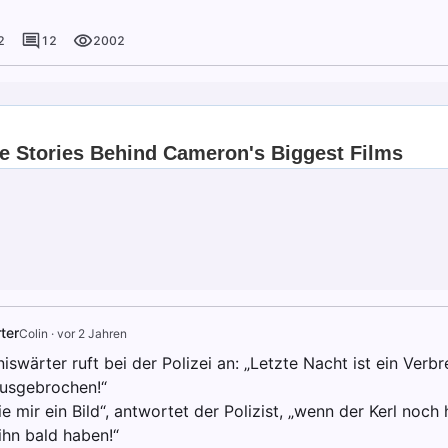
2
12
2002
ter
Colin
·
vor 2 Jahren
swärter ruft bei der Polizei an: „Letzte Nacht ist ein Ver
usgebrochen!“
e mir ein Bild“, antwortet der Polizist, „wenn der Kerl noch h
ihn bald haben!“