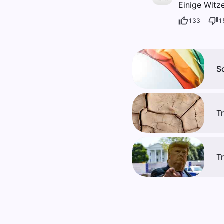
Einige Witze
133
1
S
T
T