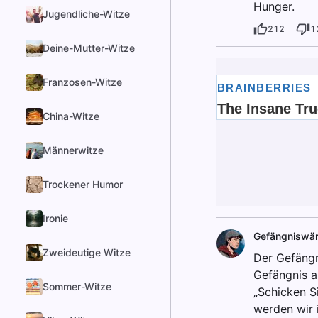
Hunger.
Jugendliche-Witze
212
1
Deine-Mutter-Witze
Franzosen-Witze
China-Witze
Männerwitze
Trockener Humor
Ironie
Gefängniswär
Zweideutige Witze
Der Gefängni
Gefängnis a
Sommer-Witze
„Schicken Si
werden wir 