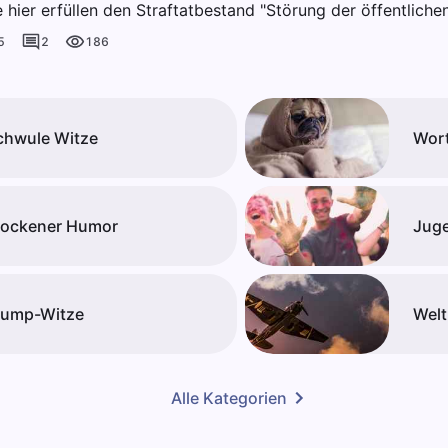
 hier erfüllen den Straftatbestand "Störung der öffentlich
5
2
186
chwule Witze
Wort
rockener Humor
Juge
rump-Witze
Welt
Alle Kategorien