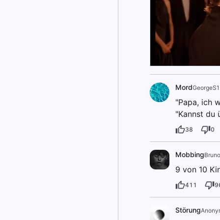
Mord
GeorgeS1
"Papa, ich 
"Kannst du 
38
0
Mobbing
Brun
9 von 10 Ki
411
9
Störung
Anony