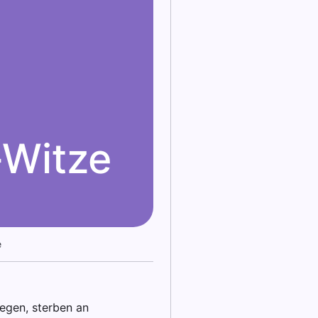
k-Witze
e
legen, sterben an