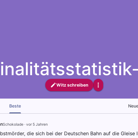
inalitätsstatisti
Witz schreiben
Beste
Neu
hn
Schokolade
·
vor 5 Jahren
bstmörder, die sich bei der Deutschen Bahn auf die Gleise 