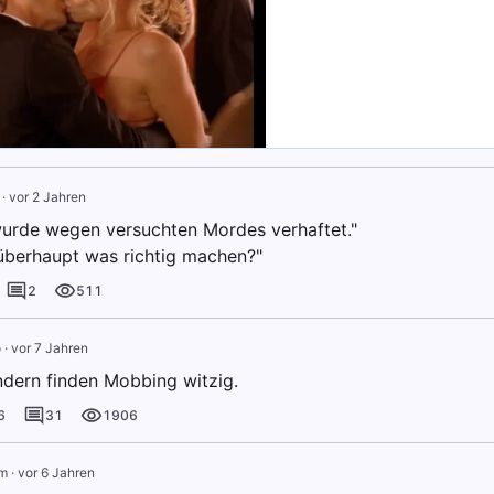
·
vor 2 Jahren
wurde wegen versuchten Mordes verhaftet."
überhaupt was richtig machen?"
2
511
o
·
vor 7 Jahren
ndern finden Mobbing witzig.
6
31
1906
m
·
vor 6 Jahren