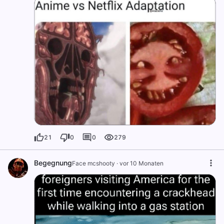
21
0
0
279
Begegnung
Face mcshooty
·
vor 10 Monaten