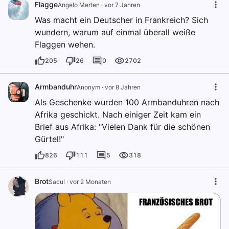
Flagge
Angelo Merten
·
vor 7 Jahren
Was macht ein Deutscher in Frankreich? Sich
wundern, warum auf einmal überall weiße
Flaggen wehen.
205
26
0
2702
Armbanduhr
Anonym
·
vor 8 Jahren
Als Geschenke wurden 100 Armbanduhren nach
Afrika geschickt. Nach einiger Zeit kam ein
Brief aus Afrika: "Vielen Dank für die schönen
Gürtel!"
826
111
5
318
Brot
Sacul
·
vor 2 Monaten