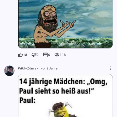
18
2
0
118
Paul
~Zümra~
·
vor 2 Jahren