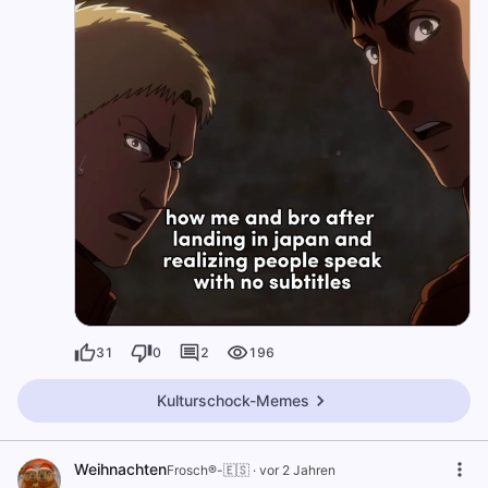
31
0
2
196
Kulturschock-Memes
Weihnachten
Frosch®-🇪🇸
·
vor 2 Jahren