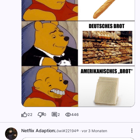
22
0
2
446
Netflix Adaption
Löwi#22194®
·
vor 3 Monaten