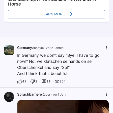
Germany
Anonym
·
vor 2 Jahren
In Germany we don't say "Bye, I have to go
now!" No, we klatschen se hands on se
Oberschenkel and say "So!"
And I think that's beautiful.
41
2
11
204
Sprachbarriere
Xaver
·
vor 1 Jahr