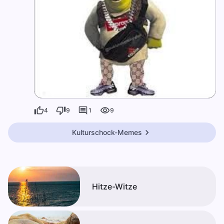
4
9
1
9
Kulturschock-Memes
Hitze-Witze