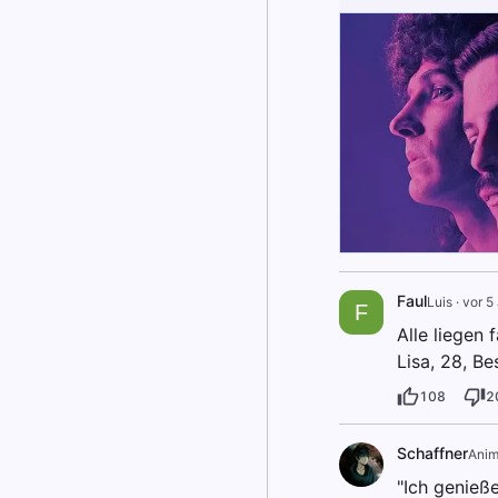
Faul
Luis
·
vor 5
F
Alle liegen 
Lisa, 28, Bes
108
2
Schaffner
Anim
"Ich genieß