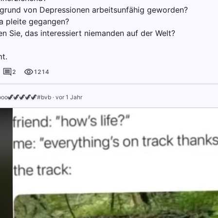
fgrund von Depressionen arbeitsunfähig geworden?
ma pleite gegangen?
en Sie, das interessiert niemanden auf der Welt?
t.
2
1214
ooo🦖🦖🦖🦖🦖#bvb
·
vor 1 Jahr