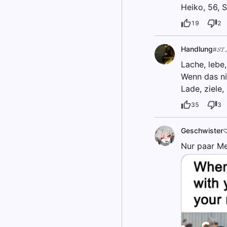
Heiko, 56, S
19
2
Handlung
#𝓢𝓣
Lache, lebe,
Wenn das ni
Lade, ziele,
35
3
Geschwister
♡
Nur paar M