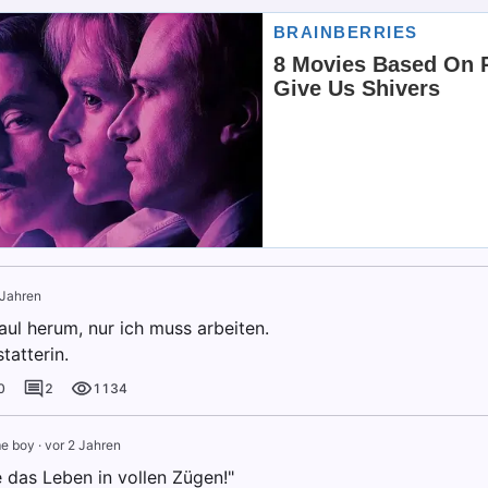
 Jahren
faul herum, nur ich muss arbeiten.
tatterin.
0
2
1134
e boy
·
vor 2 Jahren
e das Leben in vollen Zügen!"