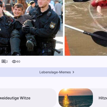
2
60
Lebenslage-Memes
weideutige Witze
Hitz