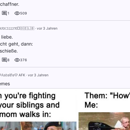
chaffner.
1
509
𝓡𝓚𝓘𝓛𝓛𝓔𝓡💥🇩🇪🇱🇧
·
vor 3 Jahren
 liebe.
cht geht, dann:
 schieße.
8
376
︎𝔸𝕤𝕥𝕠𝕝𝕗𝕠♡︎ AFK
·
vor 3 Jahren
emes