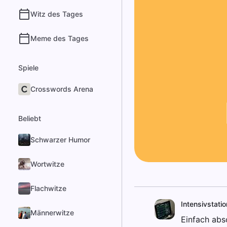
Witz des Tages
Meme des Tages
Spiele
Crosswords Arena
Beliebt
Schwarzer Humor
Wortwitze
Flachwitze
Intensivstatio
Männerwitze
Einfach abs