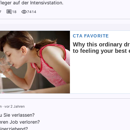
fleger auf der Intensivstation.
7
18
7414
n
·
vor 2 Jahren
u Sie verlassen?
hren Job verloren?
einerziehend?