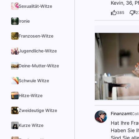
Kevin, 36, P
Sexualität-Witze
385
2
Ironie
Franzosen-Witze
Jugendliche-Witze
Deine-Mutter-Witze
Schwule Witze
Hitze-Witze
Zweideutige Witze
Finanzamt
Coli
Hat Ihre Fra
Kurze Witze
Haben Sie I
Sind Sie all