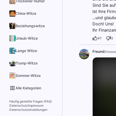
Trockener Humor
Sind Sie au
Ist Ihre Fir
China-Witze
...und glaub
Doch! Uns!
Beziehungswitze
Ihr Finanzam
Urlaub-Witze
47
2
Lange Witze
Freund
Dinooo
Trump-Witze
Sommer-Witze
Alle Kategorien
Häufig gestellte Fragen (FAQ)
Datenschutz
Impressum
Datenschutzeinstellungen