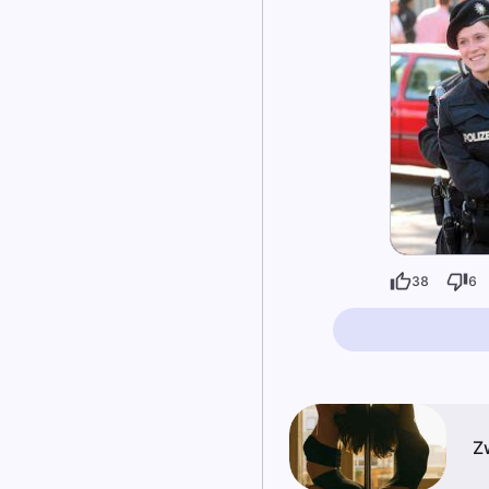
38
6
Z