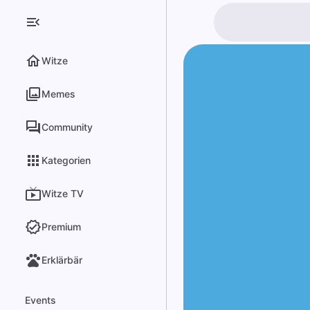
Witze
Memes
Community
Kategorien
Witze TV
Premium
Erklärbär
Events