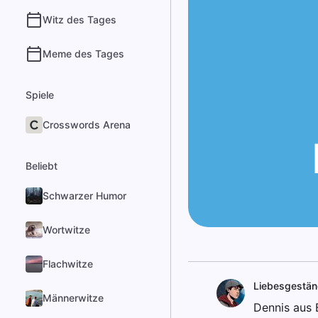
Witz des Tages
Meme des Tages
Spiele
Crosswords Arena
Beliebt
Schwarzer Humor
Wortwitze
Flachwitze
Liebesgestän
Männerwitze
Dennis aus B