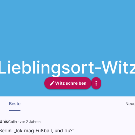
Lieblingsort-Wit
Witz schreiben
Beste
Neu
dnis
Colin
·
vor 2 Jahren
erlin: „Ick mag Fußball, und du?“