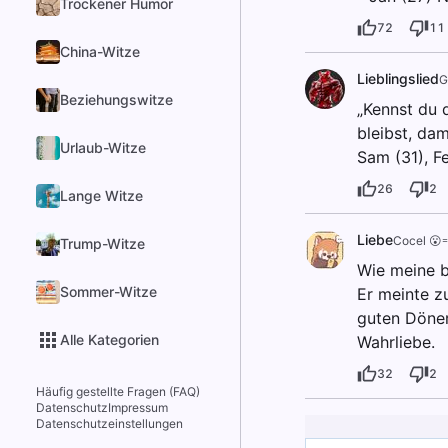
Trockener Humor
72
11
China-Witze
Lieblingslied
G
Beziehungswitze
„Kennst du 
bleibst, dam
Urlaub-Witze
Sam (31), 
26
2
Lange Witze
Liebe
Cocel 😮
Trump-Witze
Wie meine b
Sommer-Witze
Er meinte zu
guten Döner
Alle Kategorien
Wahrliebe.
32
2
Häufig gestellte Fragen (FAQ)
Datenschutz
Impressum
Datenschutzeinstellungen