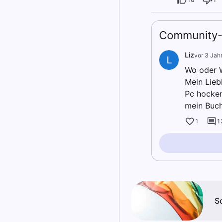
Community-
Liz
vor 3 Jah
L
Wo oder W
Mein Lieb
Pc hocken
mein Buch
1
1
S