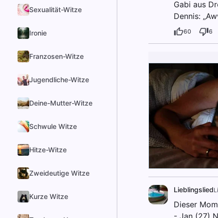
Gabi aus Dr
Sexualität-Witze
Dennis: „A
60
6
Ironie
Franzosen-Witze
Jugendliche-Witze
Deine-Mutter-Witze
Schwule Witze
Hitze-Witze
Zweideutige Witze
Lieblingslied
L
Kurze Witze
Dieser Mome
- Jan (27) 