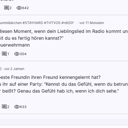
2
642
ummibärchen #STAYHARD #THTVOS #rdt20f ⠀
·
vor 11 Monaten
diesen Moment, wenn dein Lieblingslied im Radio kommt un
it du es fertig hören kannst?“
Feuerwehrmann
1
304

·
vor 2 Jahren
este Freundin ihren Freund kennengelernt hat?
 ihr auf einer Party: "Kennst du das Gefühl, wenn du betrunk
 beißt? Genau das Gefühl hab ich, wenn ich dich sehe."
2
633