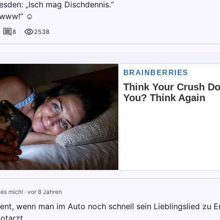
esden: „Isch mag Dischdennis.“
wwww!“ ☺️
8
2538
ies mich!
·
vor 8 Jahren
nt, wenn man im Auto noch schnell sein Lieblingslied zu E
Notarzt