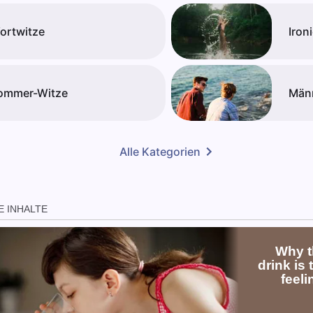
ortwitze
Iron
ommer-Witze
Män
Alle Kategorien