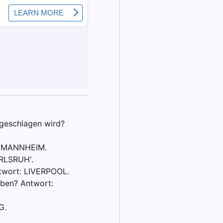
rgeschlagen wird?
t: MANNHEIM.
ARLSRUH'.
ntwort: LIVERPOOL.
leben? Antwort:
G.