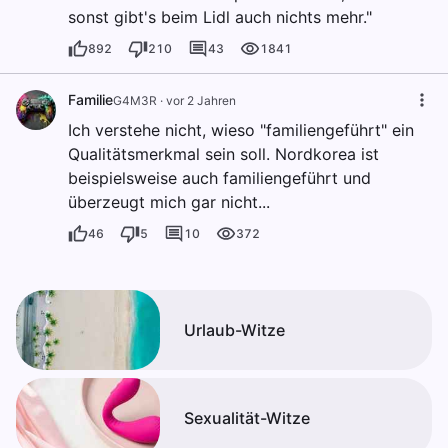
sonst gibt's beim Lidl auch nichts mehr."
892
210
43
1841
Familie
G4M3R
·
vor 2 Jahren
Ich verstehe nicht, wieso "familiengeführt" ein
Qualitätsmerkmal sein soll. Nordkorea ist
beispielsweise auch familiengeführt und
überzeugt mich gar nicht...
46
5
10
372
Urlaub-Witze
Sexualität-Witze