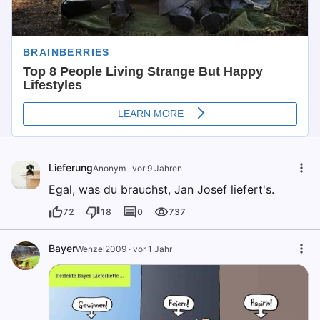
Lieferung
Anonym
·
vor 9 Jahren
Egal, was du brauchst, Jan Josef liefert's.
72
18
0
737
Bayer
Wenzel2009
·
vor 1 Jahr