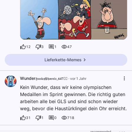
12
3
1
47
Lieferkette-Memes
Wunder
𝕳𝖚𝖘𝖐𝖞𝕻𝖍𝖔𝖊𝖓𝖎𝖝_𝟔𝟒𝟕🐦‍🔥
·
vor 1 Jahr
Kein Wunder, dass wir keine olympischen
Medaillen im Sprint gewinnen. Die richtig guten
arbeiten alle bei GLS und sind schon wieder
weg, bevor die Haustürklingel dein Ohr erreicht.
31
1
0
718