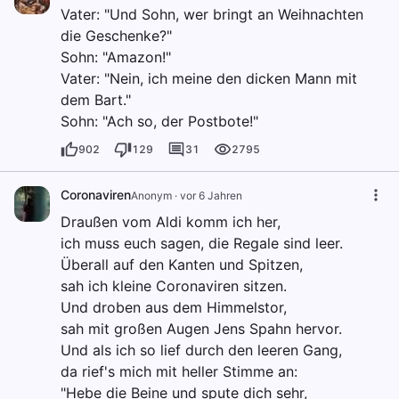
Vater: "Und Sohn, wer bringt an Weihnachten
die Geschenke?"
Sohn: "Amazon!"
Vater: "Nein, ich meine den dicken Mann mit
dem Bart."
Sohn: "Ach so, der Postbote!"
902
129
31
2795
Coronaviren
Anonym
·
vor 6 Jahren
Draußen vom Aldi komm ich her,
ich muss euch sagen, die Regale sind leer.
Überall auf den Kanten und Spitzen,
sah ich kleine Coronaviren sitzen.
Und droben aus dem Himmelstor,
sah mit großen Augen Jens Spahn hervor.
Und als ich so lief durch den leeren Gang,
da rief's mich mit heller Stimme an:
"Hebe die Beine und spute dich sehr,