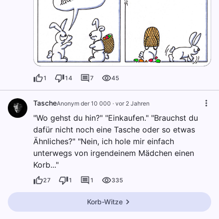
1
14
7
45
Tasche
Anonym der 10 000
·
vor 2 Jahren
"Wo gehst du hin?" "Einkaufen." "Brauchst du
dafür nicht noch eine Tasche oder so etwas
Ähnliches?" "Nein, ich hole mir einfach
unterwegs von irgendeinem Mädchen einen
Korb..."
27
1
1
335
Korb-Witze