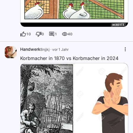
10
0
1
40
Handwerk
Bnjjkj
·
vor 1 Jahr
Korbmacher in 1870 vs Korbmacher in 2024