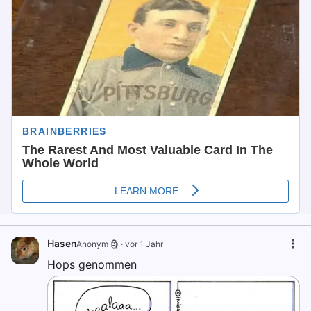
Hasen
Anonym 🗿
·
vor 1 Jahr
Hops genommen