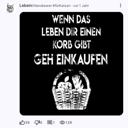
Leben
Kittendrawer #fürKatzen
·
vor 1 Jahr
26
0
1
126