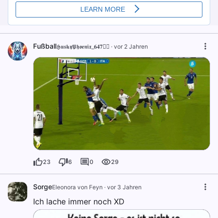
Fußball
𝕳𝖚𝖘𝖐𝖞𝕻𝖍𝖔𝖊𝖓𝖎𝖝_𝟔𝟒𝟕🐦‍🔥
·
vor 2 Jahren
23
6
0
29
Sorge
Eleonora von Feyn
·
vor 3 Jahren
Ich lache immer noch XD