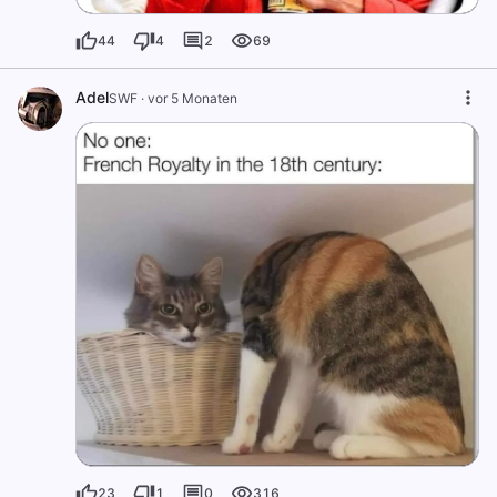
44
4
2
69
Adel
SWF
·
vor 5 Monaten
23
1
0
316