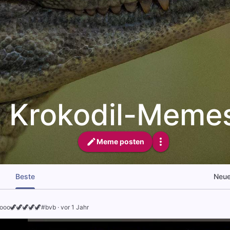
Krokodil-Meme
Meme posten
Beste
Neu
ooo🦖🦖🦖🦖🦖#bvb
·
vor 1 Jahr