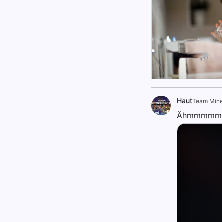
Haut
Team Mine
Ähmmmmm..