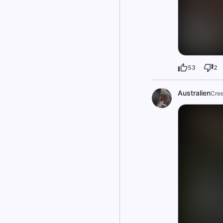
53
2
Australien
Cre