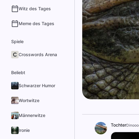
Witz des Tages
Meme des Tages
Spiele
Crosswords Arena
Beliebt
Schwarzer Humor
Wortwitze
Männerwitze
Tochter
Dinooo
Ironie