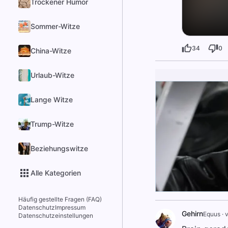
Trockener Humor
Sommer-Witze
34
0
China-Witze
Urlaub-Witze
Lange Witze
Trump-Witze
Beziehungswitze
Alle Kategorien
Häufig gestellte Fragen (FAQ)
Datenschutz
Impressum
Gehirn
Equus
·
v
Datenschutzeinstellungen