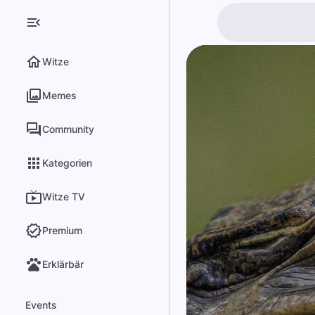
Witze
Memes
Community
Kategorien
Witze TV
Premium
Erklärbär
Events