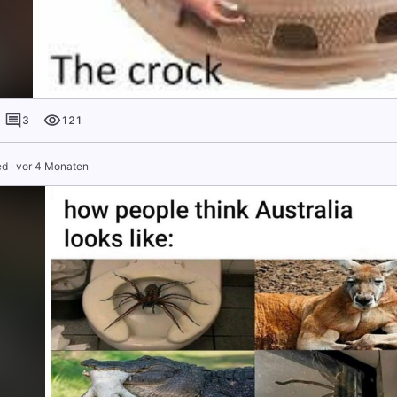
3
121
ed
·
vor 4 Monaten