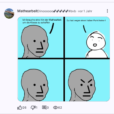
Mathearbeit
Dinoooooo🦖🦖🦖🦖🦖#bvb
·
vor 1 Jahr
26
1
0
62