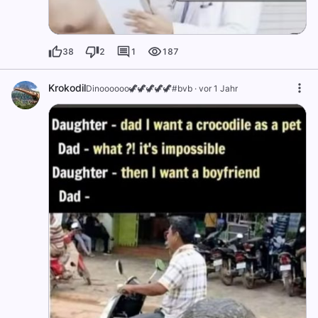
38
2
1
187
Krokodil
Dinoooooo🦖🦖🦖🦖🦖#bvb
·
vor 1 Jahr