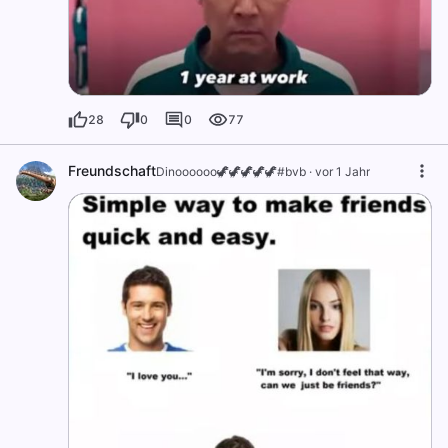
28
0
0
77
Freundschaft
Dinoooooo🦖🦖🦖🦖🦖#bvb
·
vor 1 Jahr