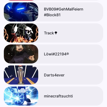
BVB09#GehMalFeiern
#Block81
Track🌳
Löwi#22194®
Darts4ever
minecraftsuchti