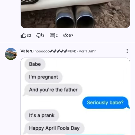
32
3
2
57
Vater
Dinoooooo🦖🦖🦖🦖🦖#bvb
·
vor 1 Jahr