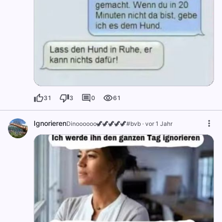
31
3
0
61
Ignorieren
Dinoooooo🦖🦖🦖🦖🦖#bvb
·
vor 1 Jahr