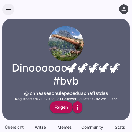
Dinoooooo🦖🦖🦖🦖🦖
#bvb
@ichhasseschulepepeduschaffstdas
Registriert am
21.7.2023
·
31
Follower
·
Zuletzt aktiv vor 1 Jahr
Folgen
Übersicht
Witze
Memes
Community
Stats