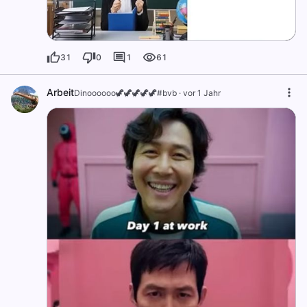
31
0
1
61
Arbeit
Dinoooooo🦖🦖🦖🦖🦖#bvb
·
vor 1 Jahr