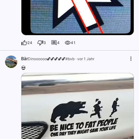
24
3
4
41
Bär
Dinoooooo🦖🦖🦖🦖🦖#bvb
·
vor 1 Jahr
💀