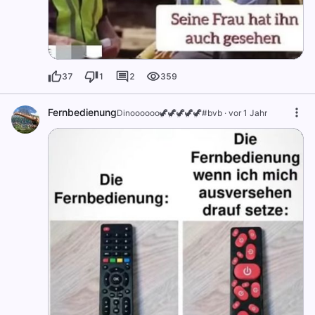
37
1
2
359
Fernbedienung
Dinoooooo🦖🦖🦖🦖🦖#bvb
·
vor 1 Jahr