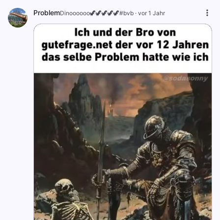
Problem
Dinoooooo🦖🦖🦖🦖🦖#bvb
·
vor 1 Jahr