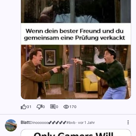
31
0
0
170
Blatt
Dinoooooo🦖🦖🦖🦖🦖#bvb
·
vor 1 Jahr