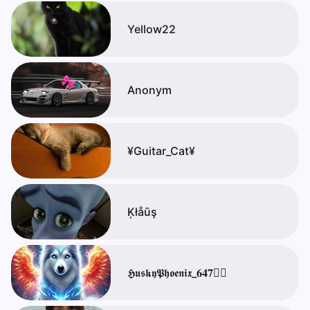
Yellow22
Anоnуm
¥Guitar_Cat¥
Ķłåūş
𝕳𝖚𝖘𝖐𝖞𝕻𝖍𝖔𝖊𝖓𝖎𝖝_𝟔𝟒𝟕🐦‍🔥