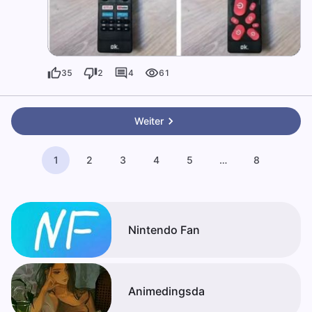
35
2
4
61
Weiter
1
2
3
4
5
…
8
Nintendo Fan
Animedingsda