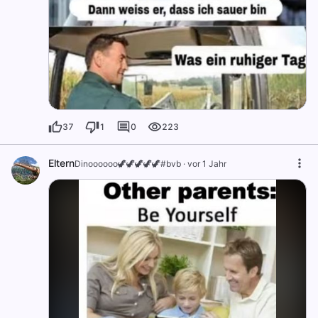
37
1
0
223
Eltern
Dinoooooo🦖🦖🦖🦖🦖#bvb
·
vor 1 Jahr