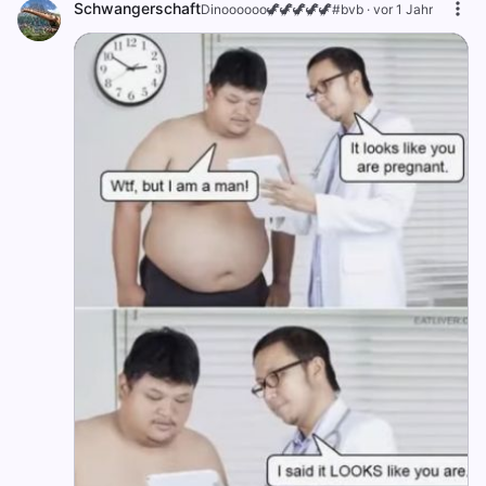
Schwangerschaft
Dinoooooo🦖🦖🦖🦖🦖#bvb
·
vor 1 Jahr