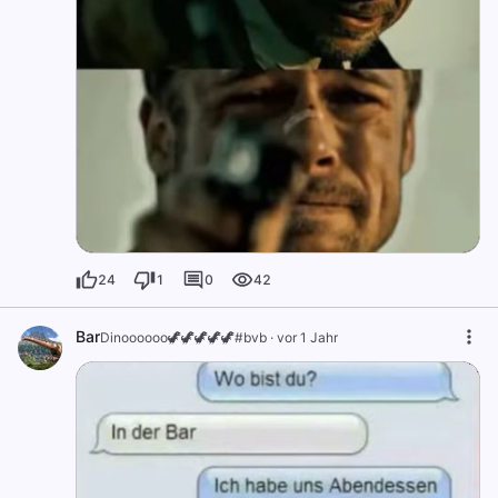
24
1
0
42
Bar
Dinoooooo🦖🦖🦖🦖🦖#bvb
·
vor 1 Jahr