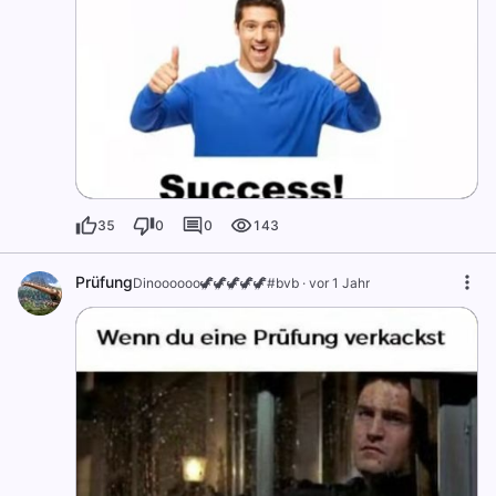
35
0
0
143
Prüfung
Dinoooooo🦖🦖🦖🦖🦖#bvb
·
vor 1 Jahr