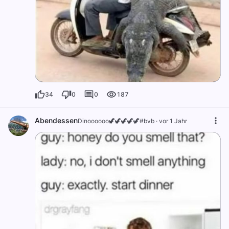
34
0
0
187
Abendessen
Dinoooooo🦖🦖🦖🦖🦖#bvb
·
vor 1 Jahr