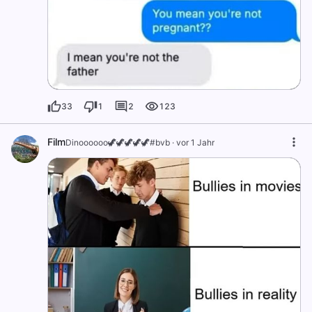
33
1
2
123
Film
Dinoooooo🦖🦖🦖🦖🦖#bvb
·
vor 1 Jahr