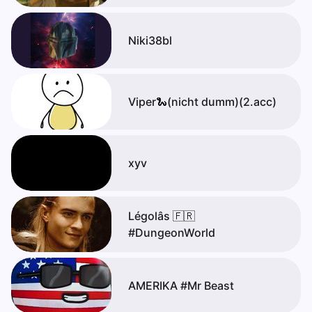
Niki38bl
Viper🐍(nicht dumm)(2.acc)
xyv
Légolâs 🇫🇷
#DungeonWorld
AMERIKA #Mr Beast