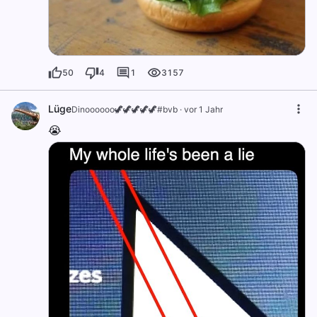
50
4
1
3157
Lüge
Dinoooooo🦖🦖🦖🦖🦖#bvb
·
vor 1 Jahr
😭