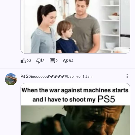
23
3
2
84
Ps5
Dinoooooo🦖🦖🦖🦖🦖#bvb
·
vor 1 Jahr