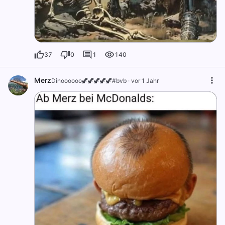
37
0
1
140
Merz
Dinoooooo🦖🦖🦖🦖🦖#bvb
·
vor 1 Jahr