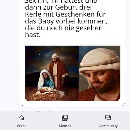
22
1
0
724
Witze
Memes
Community