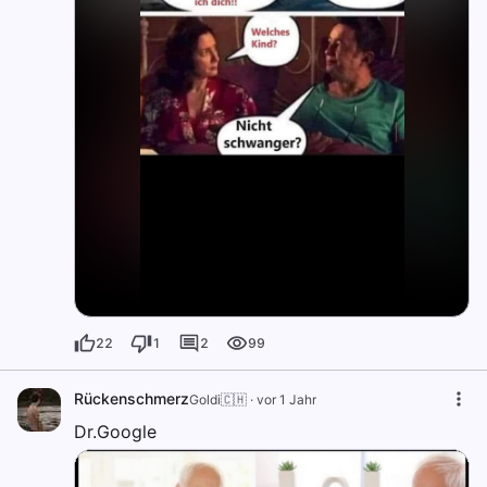
22
1
2
99
Rückenschmerz
Goldi🇨🇭
·
vor 1 Jahr
Dr.Google