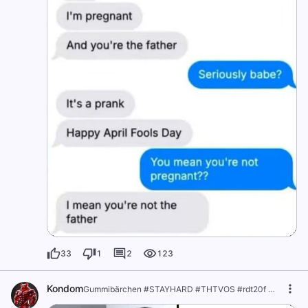
33
1
2
123
Kondom
Gummibärchen #STAYHARD #THTVOS #rdt20f ⠀
·
vor 1 J