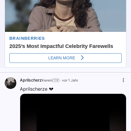
Aprilscherz
Kerem🇹🇷
·
vor 1 Jahr
Aprilscherze 💔