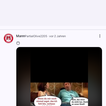
Mann
PartialOlive2205
·
vor 2 Jahren
😶