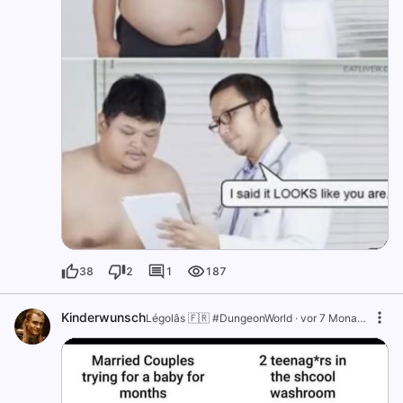
38
2
1
187
Kinderwunsch
Légolâs 🇫🇷 #DungeonWorld
·
vor 7 Monaten