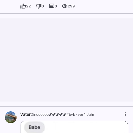
22
0
0
299
Vater
Dinoooooo🦖🦖🦖🦖🦖#bvb
·
vor 1 Jahr