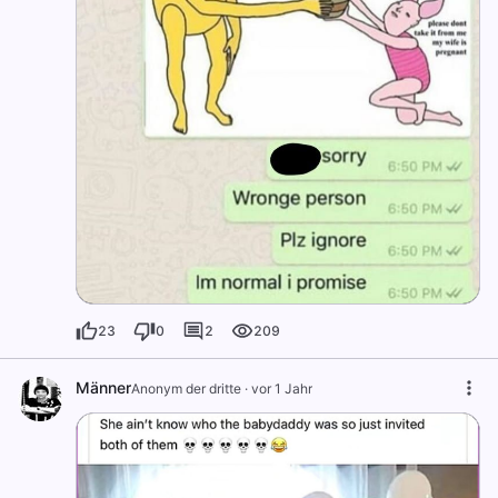
23
0
2
209
Männer
Anonym der dritte
·
vor 1 Jahr