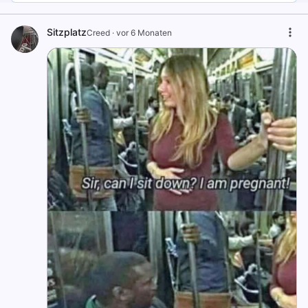
Sitzplatz
Creed
·
vor 6 Monaten