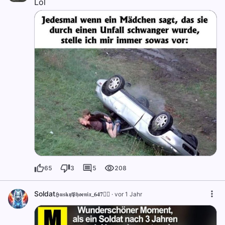
Lol
65
3
5
208
Soldat
𝕳𝖚𝖘𝖐𝖞𝕻𝖍𝖔𝖊𝖓𝖎𝖝_𝟔𝟒𝟕🐦‍🔥
·
vor 1 Jahr