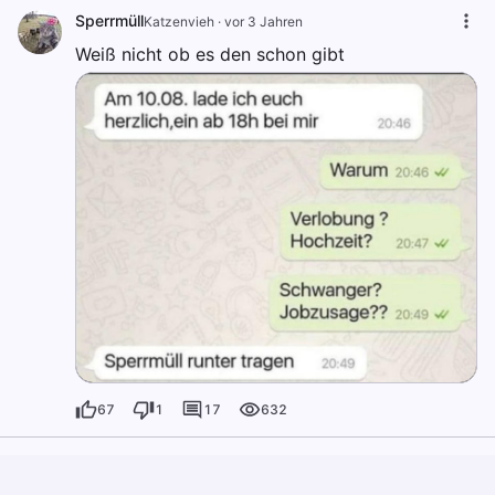
Sperrmüll
Katzenvieh
·
vor 3 Jahren
Weiß nicht ob es den schon gibt
67
1
17
632