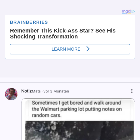
Notiz
Mats
·
vor 3 Monaten