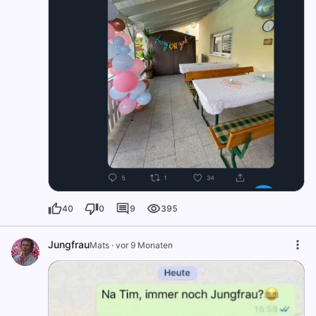
40
0
9
395
Jungfrau
Mats
·
vor 9 Monaten