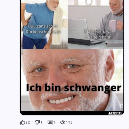
22
1
1
113