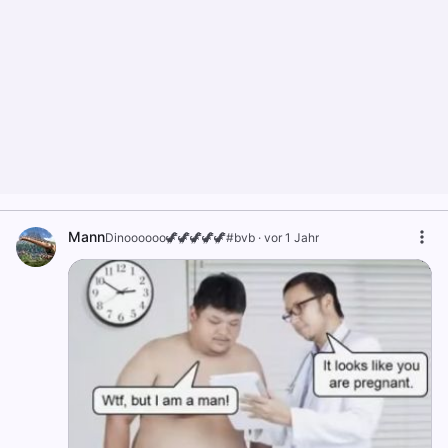
Mann
Dinoooooo🦖🦖🦖🦖🦖#bvb
·
vor 1 Jahr