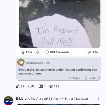
22
0
1
423
Erklärung
ThatRussianFSB_Agent Р Ф
·
vor 7 Monaten