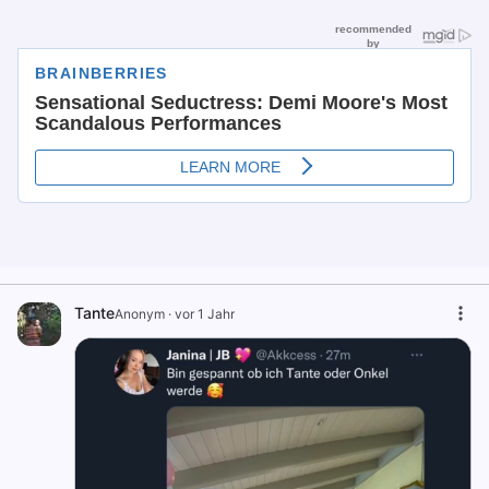
Tante
Anonym
·
vor 1 Jahr