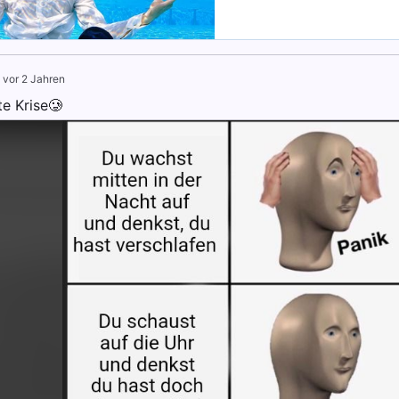
·
vor 2 Jahren
e Krise🥲