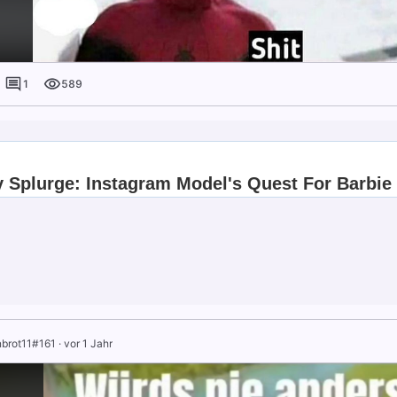
1
589
brot11#161
·
vor 1 Jahr