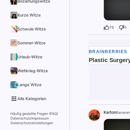
Beziehungswitze
Kurze Witze
75
1
Schwule Witze
Sommer-Witze
Urlaub-Witze
Weltkrieg-Witze
Lange Witze
Alle Kategorien
Karton
Bananen
Häufig gestellte Fragen (FAQ)
Datenschutz
Impressum
Datenschutzeinstellungen