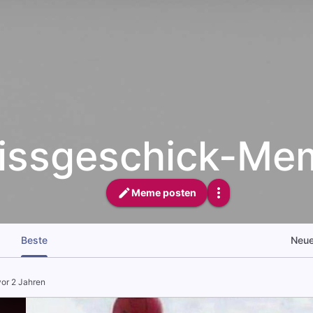
issgeschick-Me
Meme posten
Beste
Neu
vor 2 Jahren