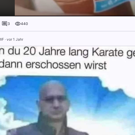
3
440
WF
·
vor 1 Jahr