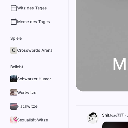
Witz des Tages
Meme des Tages
Spiele
Crosswords Arena
M
Beliebt
Schwarzer Humor
Wortwitze
Flachwitze
Shit
Joao🇪🇸
·
Sexualität-Witze