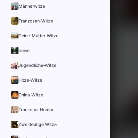
Männerwitze
Franzosen-Witze
Deine-Mutter-Witze
Ironie
Jugendliche-Witze
Hitze-Witze
China-Witze
Trockener Humor
Zweideutige Witze