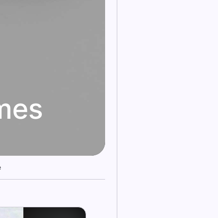
mes
e