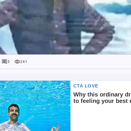
3
241