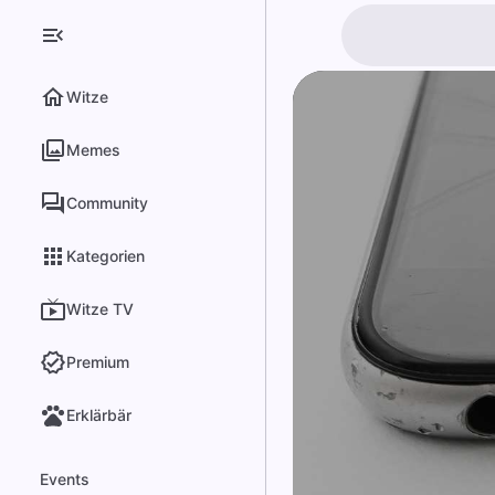
Witze
Memes
Community
Kategorien
Witze TV
Premium
Erklärbär
Events