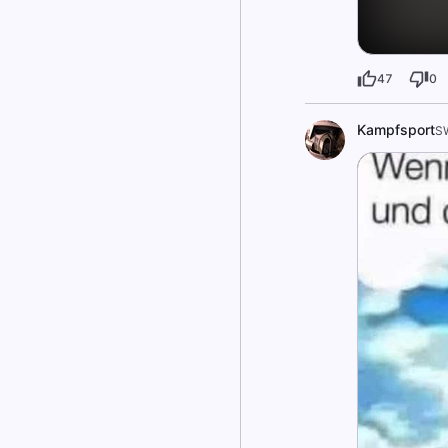
47
0
Kampfsport
S