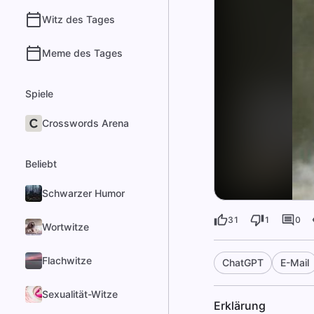
Witz des Tages
Meme des Tages
Spiele
Crosswords Arena
Beliebt
Schwarzer Humor
31
1
0
Wortwitze
Flachwitze
ChatGPT
E-Mail
Sexualität-Witze
Erklärung