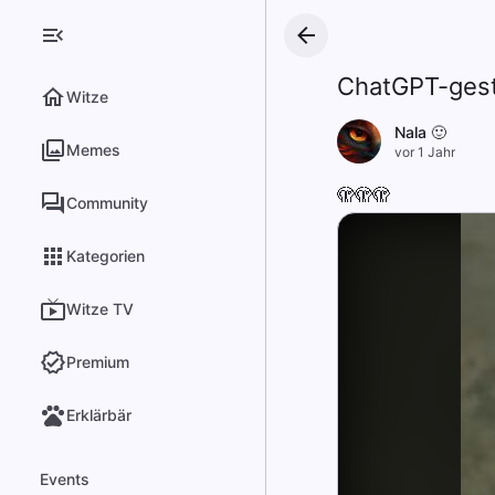
ChatGPT-gestü
Witze
Nala 🙂
Memes
vor 1 Jahr
🫣🫣🫣
Community
Kategorien
Witze TV
Premium
Erklärbär
Events