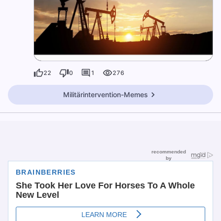
22
0
1
276
Militärintervention-Memes