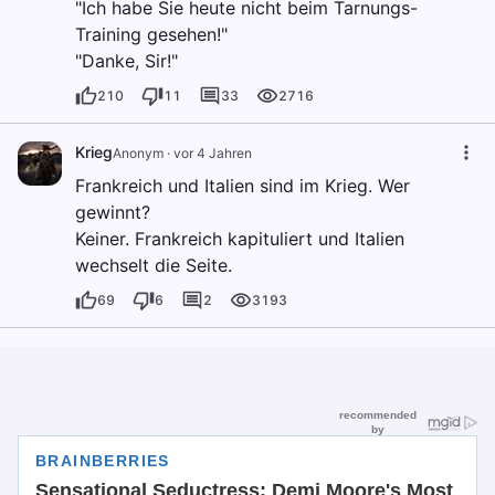
"Ich habe Sie heute nicht beim Tarnungs-
Training gesehen!"
"Danke, Sir!"
210
11
33
2716
Krieg
Anonym
·
vor 4 Jahren
Frankreich und Italien sind im Krieg. Wer
gewinnt?
Keiner. Frankreich kapituliert und Italien
wechselt die Seite.
69
6
2
3193