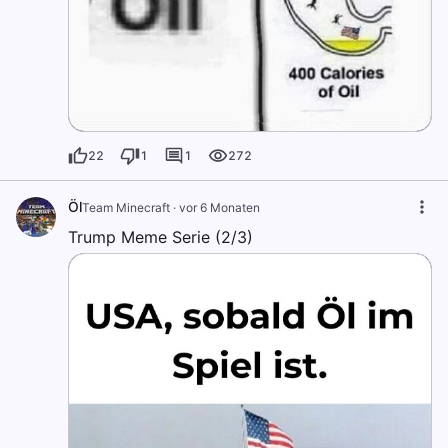
22
1
1
272
Öl
Team Minecraft
·
vor 6 Monaten
Trump Meme Serie (2/3)