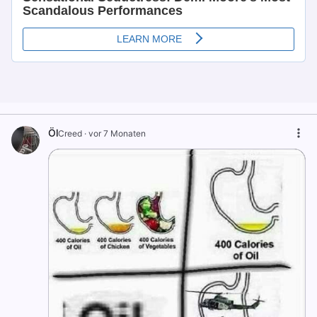
Öl
Creed
·
vor 7 Monaten