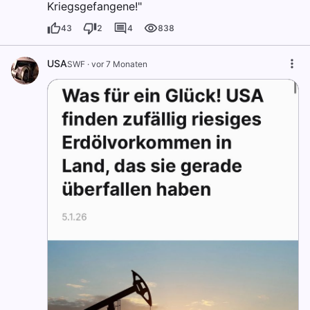
Kriegsgefangene!"
43
2
4
838
USA
SWF
·
vor 7 Monaten