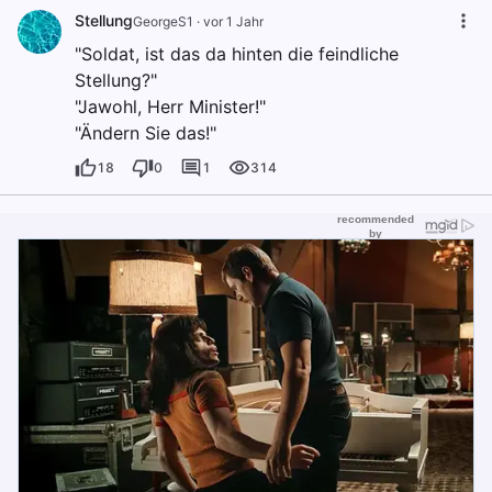
Stellung
GeorgeS1
·
vor 1 Jahr
"Soldat, ist das da hinten die feindliche
Stellung?"
"Jawohl, Herr Minister!"
"Ändern Sie das!"
18
0
1
314