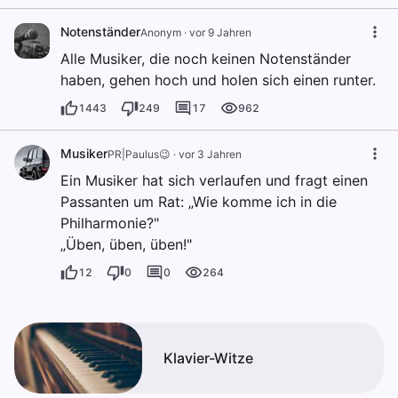
Notenständer
Anonym
·
vor 9 Jahren
Alle Musiker, die noch keinen Notenständer
haben, gehen hoch und holen sich einen runter.
1443
249
17
962
Musiker
PR|Paulus😉
·
vor 3 Jahren
Ein Musiker hat sich verlaufen und fragt einen
Passanten um Rat: „Wie komme ich in die
Philharmonie?"
„Üben, üben, üben!"
12
0
0
264
Klavier-Witze