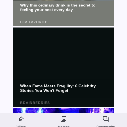
Witze
Memes
Community