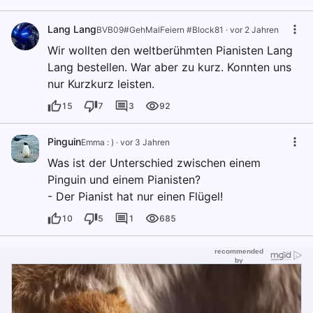
Lang Lang
BVB09#GehMalFeiern #Block81
·
vor 2 Jahren
Wir wollten den weltberühmten Pianisten Lang
Lang bestellen. War aber zu kurz. Konnten uns
nur Kurzkurz leisten.
15
7
3
92
Pinguin
Emma : )
·
vor 3 Jahren
Was ist der Unterschied zwischen einem
Pinguin und einem Pianisten?
- Der Pianist hat nur einen Flügel!
10
5
1
685