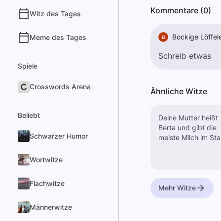
Kommentare (0)
Witz des Tages
Bockige Löffel
Meme des Tages
B
Spiele
Crosswords Arena
Ähnliche Witze
Beliebt
Deine Mutter heißt
Berta und gibt die
Schwarzer Humor
meiste Milch im Stal
Wortwitze
Flachwitze
Mehr Witze
Männerwitze