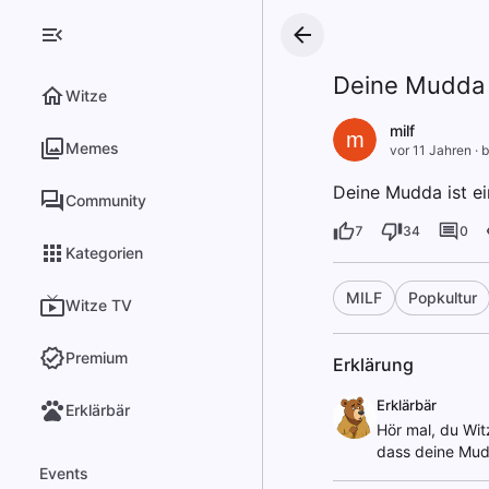
Deine Mudda i
Witze
milf
m
Memes
vor 11 Jahren
·
b
Deine Mudda ist ein
Community
7
34
0
Kategorien
MILF
Popkultur
Witze TV
Premium
Erklärung
Erklärbär
Erklärbär
Hör mal, du Witz
dass deine Mudd
Events