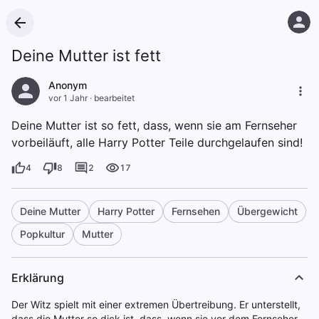
Deine Mutter ist fett
Anonym
vor 1 Jahr
·
bearbeitet
Deine Mutter ist so fett, dass, wenn sie am Fernseher
vorbeiläuft, alle Harry Potter Teile durchgelaufen sind!
4
8
2
17
Deine Mutter
Harry Potter
Fernsehen
Übergewicht
Popkultur
Mutter
Erklärung
Der Witz spielt mit einer extremen Übertreibung. Er unterstellt,
dass die Mutter so dick ist, dass, wenn sie vor dem Fernseher