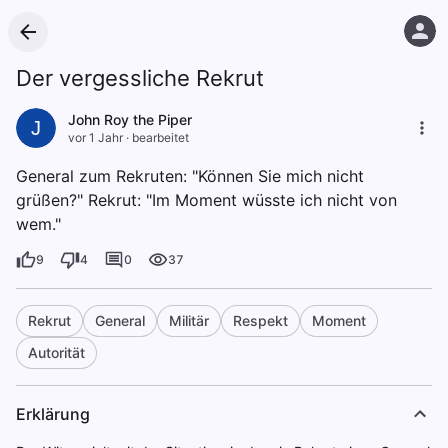
Der vergessliche Rekrut
John Roy the Piper
J
vor 1 Jahr
·
bearbeitet
General zum Rekruten: "Können Sie mich nicht
grüßen?" Rekrut: "Im Moment wüsste ich nicht von
wem."
9
4
0
37
Rekrut
General
Militär
Respekt
Moment
Autorität
Erklärung