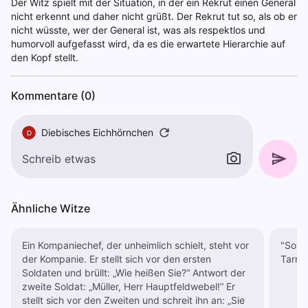
Der Witz spielt mit der Situation, in der ein Rekrut einen General
nicht erkennt und daher nicht grüßt. Der Rekrut tut so, als ob er
nicht wüsste, wer der General ist, was als respektlos und
humorvoll aufgefasst wird, da es die erwartete Hierarchie auf
den Kopf stellt.
Kommentare (0)
Diebisches Eichhörnchen
D
Ähnliche Witze
Ein Kompaniechef, der unheimlich schielt, steht vor
"Soldat." "Ja, Sir!" "Ich habe Si
der Kompanie. Er stellt sich vor den ersten
Soldaten und brüllt: „Wie heißen Sie?“ Antwort der
zweite Soldat: „Müller, Herr Hauptfeldwebel!“ Er
stellt sich vor den Zweiten und schreit ihn an: „Sie