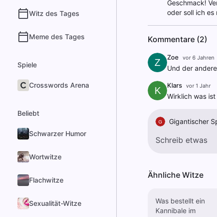
Geschmack! Vers
oder soll ich es
Witz des Tages
Meme des Tages
Kommentare (2)
Zoe
vor 6 Jahren
Z
Spiele
Und der andere
Crosswords Arena
Klars
vor 1 Jahr
K
Wirklich was is
Beliebt
Gigantischer S
G
Schwarzer Humor
Wortwitze
Ähnliche Witze
Flachwitze
Was bestellt ein
Sexualität-Witze
Kannibale im