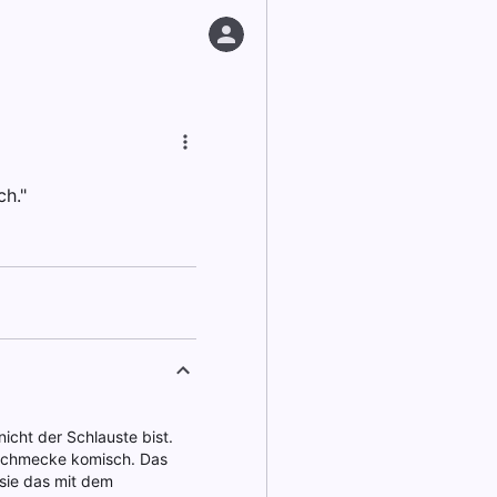
h."
icht der Schlauste bist.
r schmecke komisch. Das
 sie das mit dem