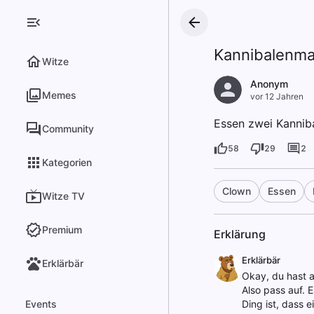
Kannibalenma
Witze
Anonym
Memes
vor 12 Jahren
Essen zwei Kanniba
Community
58
29
2
Kategorien
Clown
Essen
Witze TV
Premium
Erklärung
Erklärbär
Erklärbär
Okay, du hast a
Also pass auf. 
Events
Ding ist, dass e