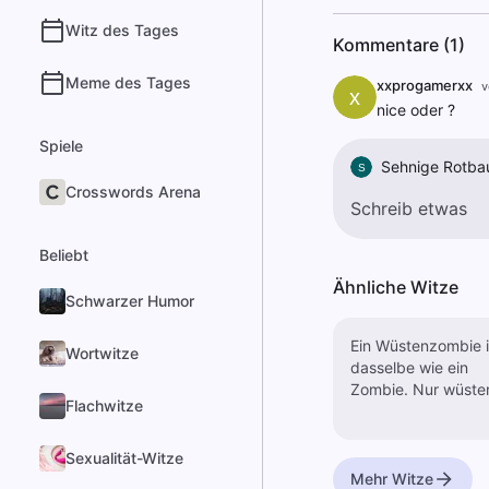
Witz des Tages
Kommentare (1)
Meme des Tages
xxprogamerxx
v
x
nice oder ?
Spiele
Sehnige Rotba
S
Crosswords Arena
Beliebt
Ähnliche Witze
Schwarzer Humor
Ein Wüstenzombie i
Wortwitze
dasselbe wie ein
Zombie. Nur wüster
Flachwitze
Sexualität-Witze
Mehr Witze