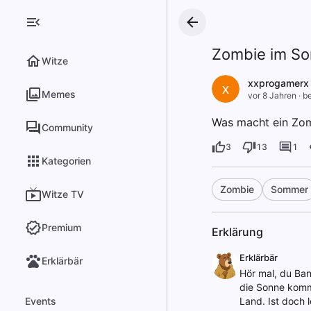
Zombie im S
Witze
xxprogamerx
x
Memes
vor 8 Jahren
·
be
Was macht ein Zom
Community
3
13
1
Kategorien
Zombie
Sommer
Witze TV
Premium
Erklärung
Erklärbär
Erklärbär
Hör mal, du Ban
die Sonne komme
Events
Land. Ist doch 