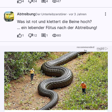
4
24
4
47
Abtreibung
Der Unterleibzerstörer
·
vor 3 Jahren
Was ist rot und klettert die Beine hoch?
... ein lebender Fötus nach der Abtreibung!
1
12
1
80