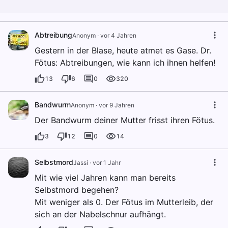
Abtreibung
Anonym
·
vor 4 Jahren
Gestern in der Blase, heute atmet es Gase. Dr.
Fötus: Abtreibungen, wie kann ich ihnen helfen!
13
6
0
320
Bandwurm
Anonym
·
vor 9 Jahren
Der Bandwurm deiner Mutter frisst ihren Fötus.
3
12
0
14
Selbstmord
Jassi
·
vor 1 Jahr
Mit wie viel Jahren kann man bereits
Selbstmord begehen?
Mit weniger als 0. Der Fötus im Mutterleib, der
sich an der Nabelschnur aufhängt.