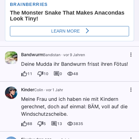
Bandwurm
Bandistan
·
vor 9 Jahren
Deine Mudda ihr Bandwurm frisst ihren Fötus!
11
10
0
48
Kinder
Colin
·
vor 1 Jahr
Meine Frau und ich haben nie mit Kindern
gerechnet, doch auf einmal: BÄM, voll auf die
Windschutzscheibe.
88
5
13
3835