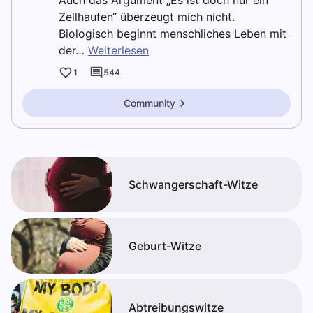
Auch das Argument „Es ist doch nur ein
Zellhaufen“ überzeugt mich nicht.
Biologisch beginnt menschliches Leben mit
der…
Weiterlesen
1
544
Community
Schwangerschaft-Witze
Geburt-Witze
Abtreibungswitze