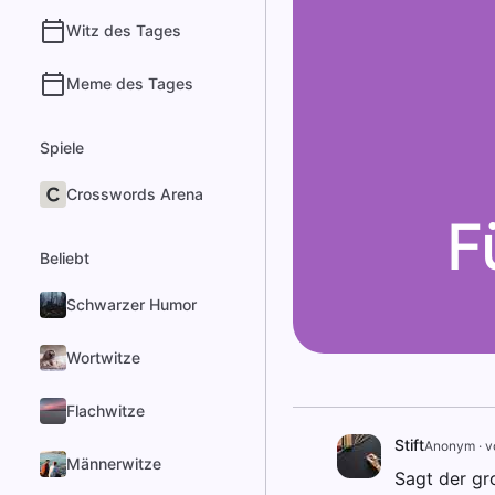
Witz des Tages
Meme des Tages
Spiele
Crosswords Arena
F
Beliebt
Schwarzer Humor
Wortwitze
Flachwitze
Stift
Anonym
·
v
Männerwitze
Sagt der gro