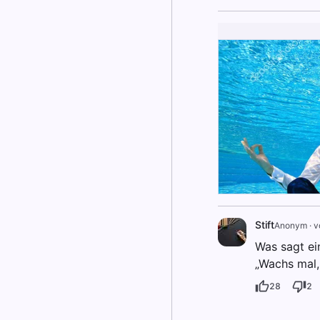
Stift
Anonym
·
v
Was sagt ein
„Wachs mal, 
28
2