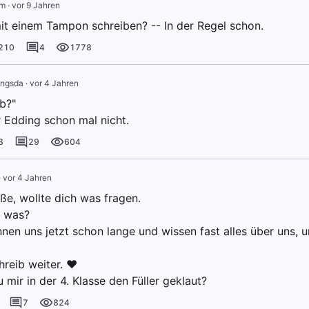
m
·
vor 9 Jahren
t einem Tampon schreiben? -- In der Regel schon.
210
4
1778
ingsda
·
vor 4 Jahren
b?"
 Edding schon mal nicht.
3
29
604
·
vor 4 Jahren
ße, wollte dich was fragen.
, was?
nen uns jetzt schon lange und wissen fast alles über uns, u
hreib weiter. ❤️
 mir in der 4. Klasse den Füller geklaut?
7
824