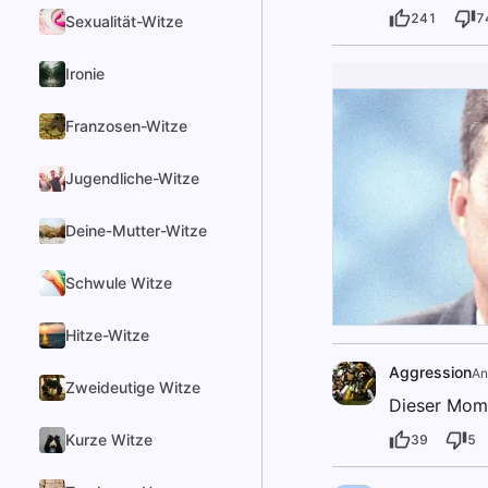
241
7
Sexualität-Witze
Ironie
Franzosen-Witze
Jugendliche-Witze
Deine-Mutter-Witze
Schwule Witze
Hitze-Witze
Aggression
An
Zweideutige Witze
Dieser Mome
Kurze Witze
39
5