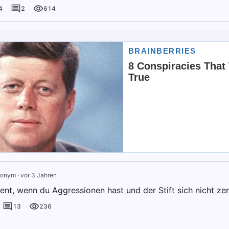
4
2
614
onym
·
vor 3 Jahren
nt, wenn du Aggressionen hast und der Stift sich nicht zerb
13
236