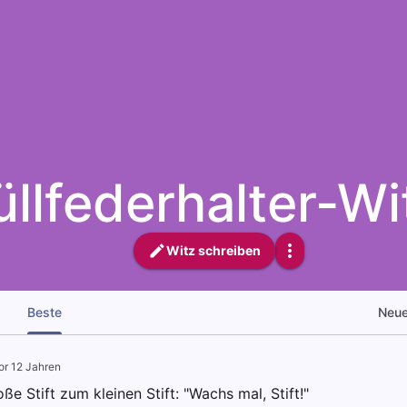
üllfederhalter-Wi
Witz schreiben
Beste
Neu
or 12 Jahren
ße Stift zum kleinen Stift: "Wachs mal, Stift!"