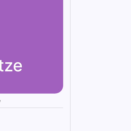
tze
e