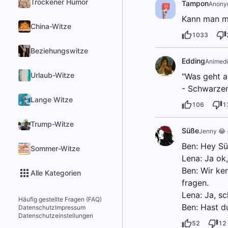
Trockener Humor
Tampon
Anony
Kann man mi
China-Witze
1033
Beziehungswitze
Edding
Animed
Urlaub-Witze
"Was geht a
- Schwarzer
Lange Witze
106
1
Trump-Witze
Süße
Jenny 😂
Ben: Hey Sü
Sommer-Witze
Lena: Ja ok
Ben: Wir ken
Alle Kategorien
fragen.
Lena: Ja, sc
Häufig gestellte Fragen (FAQ)
Ben: Hast du
Datenschutz
Impressum
Datenschutzeinstellungen
52
12