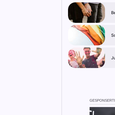
B
S
J