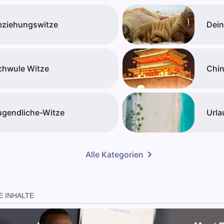
eziehungswitze
Dein
chwule Witze
Chin
ugendliche-Witze
Urla
Alle Kategorien