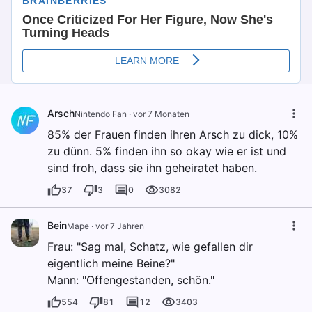
Arsch
Nintendo Fan
·
vor 7 Monaten
85% der Frauen finden ihren Arsch zu dick, 10%
zu dünn. 5% finden ihn so okay wie er ist und
sind froh, dass sie ihn geheiratet haben.
37
3
0
3082
Bein
Mape
·
vor 7 Jahren
Frau: "Sag mal, Schatz, wie gefallen dir
eigentlich meine Beine?"
Mann: "Offengestanden, schön."
554
81
12
3403