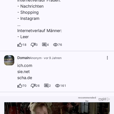
Internetverlauf Frauen:
- Nachrichten
- Shopping
- Instagram
...
Internetverlauf Männer:
- Leer
18
3
4
76
Domain
Anonym
·
vor 9 Jahren
ich.com
sie.net
scha.de
70
26
2
161