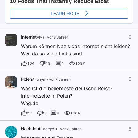
Internet
Alva
·
vor 8 Jahren
Warum können Nazis das Internet nicht leiden?
Weil da so viele Links sind.
154
19
1
1597
Polen
Anonym
·
vor 7 Jahren
Was ist die beliebteste deutsche Reise-
Internetseite in Polen?
Weg.de
51
9
0
1184
Nachricht
GeorgeS1
·
vor 2 Jahren