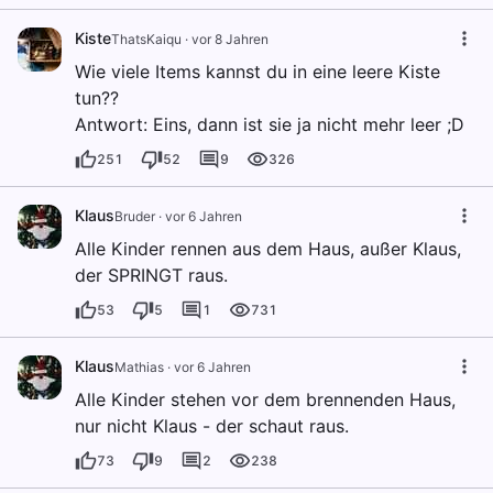
Kiste
ThatsKaiqu
·
vor 8 Jahren
Wie viele Items kannst du in eine leere Kiste
tun??
Antwort: Eins, dann ist sie ja nicht mehr leer ;D
251
52
9
326
Klaus
Bruder
·
vor 6 Jahren
Alle Kinder rennen aus dem Haus, außer Klaus,
der SPRINGT raus.
53
5
1
731
Klaus
Mathias
·
vor 6 Jahren
Alle Kinder stehen vor dem brennenden Haus,
nur nicht Klaus - der schaut raus.
73
9
2
238