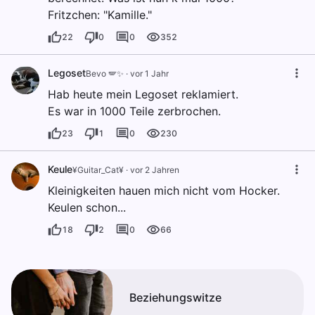
Fritzchen: "Kamille."
22
0
0
352
Legoset
Bevo 🪽✨️
·
vor 1 Jahr
Hab heute mein Legoset reklamiert.
Es war in 1000 Teile zerbrochen.
23
1
0
230
Keule
¥Guitar_Cat¥
·
vor 2 Jahren
Kleinigkeiten hauen mich nicht vom Hocker.
Keulen schon...
18
2
0
66
Beziehungswitze