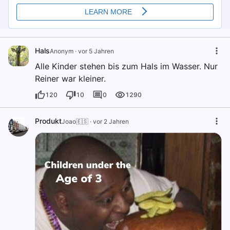
Hals
Anonym
·
vor 5 Jahren
Alle Kinder stehen bis zum Hals im Wasser. Nur
Reiner war kleiner.
120
10
0
1290
Produkt
Joao🇪🇸
·
vor 2 Jahren