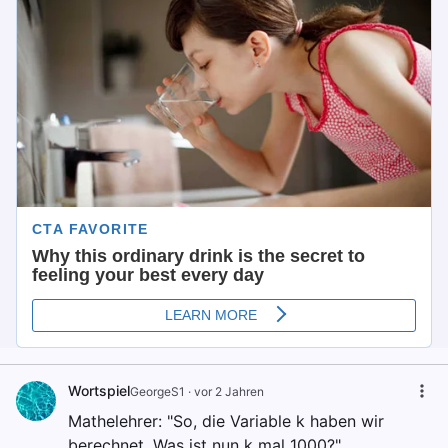
Wortspiel
GeorgeS1
·
vor 2 Jahren
Mathelehrer: "So, die Variable k haben wir
berechnet. Was ist nun k mal 1000?"