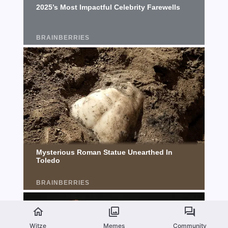
Witze
Memes
Community