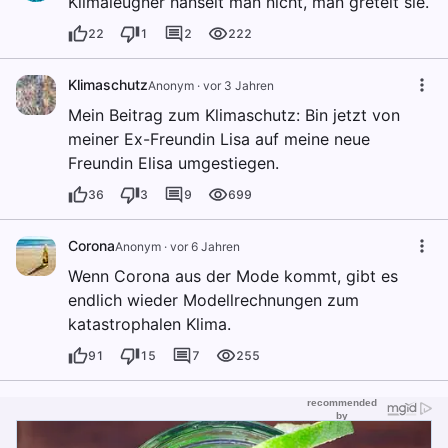
Klimaleugner hänselt man nicht, man gretelt sie.
22
1
2
222
Klimaschutz
Anonym
·
vor 3 Jahren
Mein Beitrag zum Klimaschutz: Bin jetzt von
meiner Ex-Freundin Lisa auf meine neue
Freundin Elisa umgestiegen.
36
3
9
699
Corona
Anonym
·
vor 6 Jahren
Wenn Corona aus der Mode kommt, gibt es
endlich wieder Modellrechnungen zum
katastrophalen Klima.
91
15
7
255