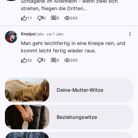
Schlägerei im Altenheim - wenn zwei sich
streiten, fliegen die Dritten...
11
0
0
263
Kneipe
Colin
·
vor 1 Jahr
Man geht leichtfertig in eine Kneipe rein, und
kommt leicht fertig wieder raus.
32
3
4
205
Deine-Mutter-Witze
Beziehungswitze