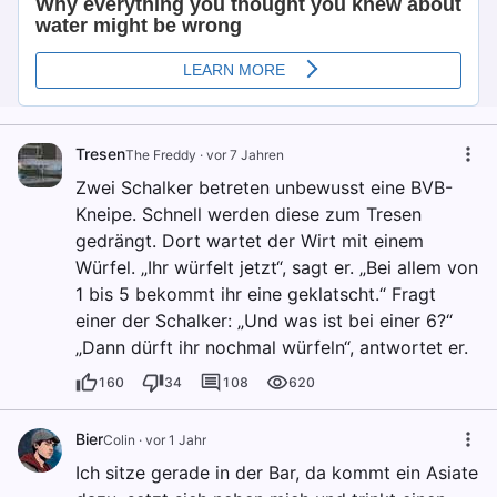
Tresen
The Freddy
·
vor 7 Jahren
Zwei Schalker betreten unbewusst eine BVB-
Kneipe. Schnell werden diese zum Tresen
gedrängt. Dort wartet der Wirt mit einem
Würfel. „Ihr würfelt jetzt“, sagt er. „Bei allem von
1 bis 5 bekommt ihr eine geklatscht.“ Fragt
einer der Schalker: „Und was ist bei einer 6?“
„Dann dürft ihr nochmal würfeln“, antwortet er.
160
34
108
620
Bier
Colin
·
vor 1 Jahr
Ich sitze gerade in der Bar, da kommt ein Asiate