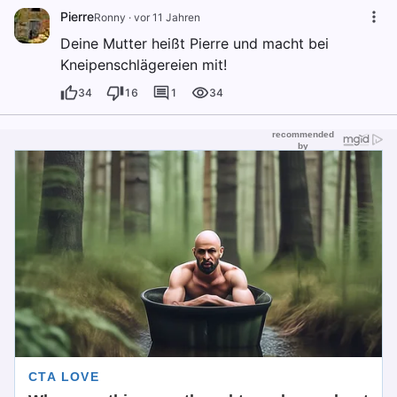
Pierre
Ronny
·
vor 11 Jahren
Deine Mutter heißt Pierre und macht bei
Kneipenschlägereien mit!
34
16
1
34