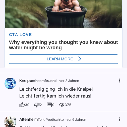
Kneipe
minecraftsuchti
·
vor 2 Jahren
Leichtfertig ging ich in die Kneipe!
Leicht fertig kam ich wieder raus!
30
2
0
375
Altenheim
Tork Poettschke
·
vor 6 Jahren