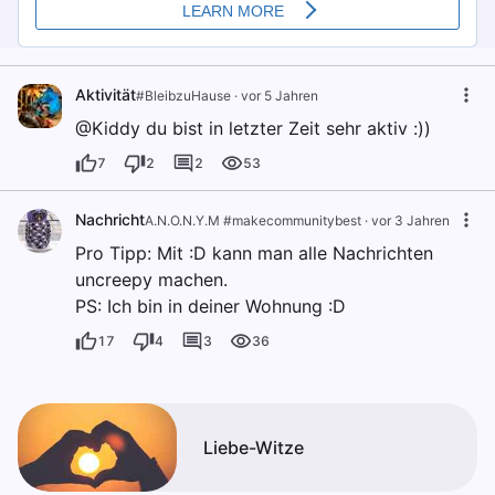
Aktivität
#BleibzuHause
·
vor 5 Jahren
@Kiddy du bist in letzter Zeit sehr aktiv :))
7
2
2
53
Nachricht
A.N.O.N.Y.M #makecommunitybest
·
vor 3 Jahren
Pro Tipp: Mit :D kann man alle Nachrichten
uncreepy machen.
PS: Ich bin in deiner Wohnung :D
17
4
3
36
Liebe-Witze