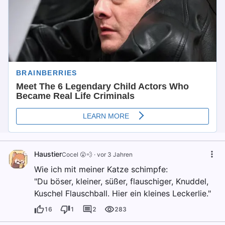
Haustier
Cocel 😮💨
·
vor 3 Jahren
Wie ich mit meiner Katze schimpfe:
"Du böser, kleiner, süßer, flauschiger, Knuddel,
Kuschel Flauschball. Hier ein kleines Leckerlie."
16
1
2
283