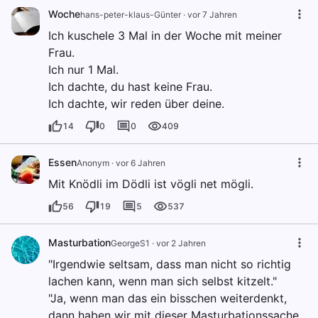
Woche
hans-peter-klaus-Günter
·
vor 7 Jahren
Ich kuschele 3 Mal in der Woche mit meiner
Frau.
Ich nur 1 Mal.
Ich dachte, du hast keine Frau.
Ich dachte, wir reden über deine.
14
0
0
409
Essen
Anonym
·
vor 6 Jahren
Mit Knödli im Dödli ist vögli net mögli.
56
19
5
537
Masturbation
GeorgeS1
·
vor 2 Jahren
"Irgendwie seltsam, dass man nicht so richtig
lachen kann, wenn man sich selbst kitzelt."
"Ja, wenn man das ein bisschen weiterdenkt,
dann haben wir mit dieser Masturbationssache