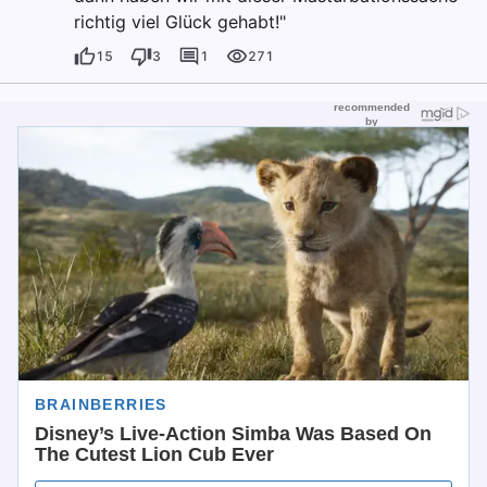
richtig viel Glück gehabt!"
15
3
1
271