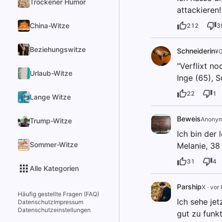
Trockener Humor
attackieren
China-Witze
212
3
Beziehungswitze
Schneiderin
¥G
"Verflixt no
Urlaub-Witze
Inge (65), S
22
1
Lange Witze
Beweis
Anony
Trump-Witze
Ich bin der 
Sommer-Witze
Melanie, 38 
31
4
Alle Kategorien
Parship
X
·
vor 
Häufig gestellte Fragen (FAQ)
Ich sehe jet
Datenschutz
Impressum
Datenschutzeinstellungen
gut zu funkt