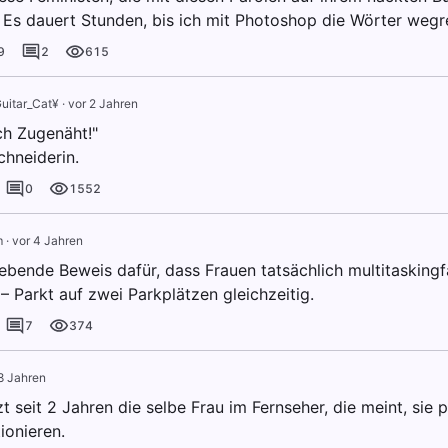
! Es dauert Stunden, bis ich mit Photoshop die Wörter wegr
9
2
615
uitar_Cat¥
·
vor 2 Jahren
ch Zugenäht!"
chneiderin.
0
1552
m
·
vor 4 Jahren
lebende Beweis dafür, dass Frauen tatsächlich multitaskingf
– Parkt auf zwei Parkplätzen gleichzeitig.
7
374
8 Jahren
zt seit 2 Jahren die selbe Frau im Fernseher, die meint, sie p
ionieren.