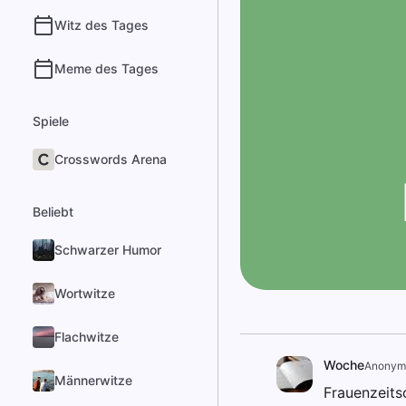
Witz des Tages
Meme des Tages
Spiele
Crosswords Arena
Beliebt
Schwarzer Humor
Wortwitze
Flachwitze
Woche
Anonym
Männerwitze
Frauenzeitsch