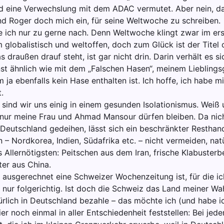
d eine Verwechslung mit dem ADAC vermutet. Aber nein, da
nd Roger doch mich ein, für seine Weltwoche zu schreiben.
ch nur zu gerne nach. Denn Weltwoche klingt zwar im e
globalistisch und weltoffen, doch zum Glück ist der Titel 
 draußen drauf steht, ist gar nicht drin. Darin verhält es si
st ähnlich wie mit dem „Falschen Hasen“, meinem Liebling
 ja ebenfalls kein Hase enthalten ist. Ich hoffe, ich habe m
.
sind wir uns einig in einem gesunden Isolationismus. Weiß u
, nur meine Frau und Ahmad Mansour dürfen bleiben. Da nic
n Deutschland gedeihen, lässt sich ein beschränkter Resthan
 – Nordkorea, Indien, Südafrika etc. – nicht vermeiden, natü
 Allernötigsten: Peitschen aus dem Iran, frische Klabuster
ter aus China.
 ausgerechnet eine Schweizer Wochenzeitung ist, für die i
t nur folgerichtig. Ist doch die Schweiz das Land meiner Wa
ürlich in Deutschland bezahle – das möchte ich (und habe i
er noch einmal in aller Entschiedenheit feststellen: Bei jeder