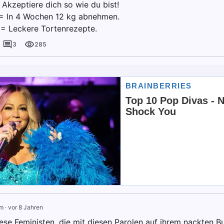
 Akzeptiere dich so wie du bist!
 = In 4 Wochen 12 kg abnehmen.
 = Leckere Tortenrezepte.
3
285
m
·
vor 8 Jahren
ese Feministen, die mit diesen Parolen auf ihrem nackten Bu