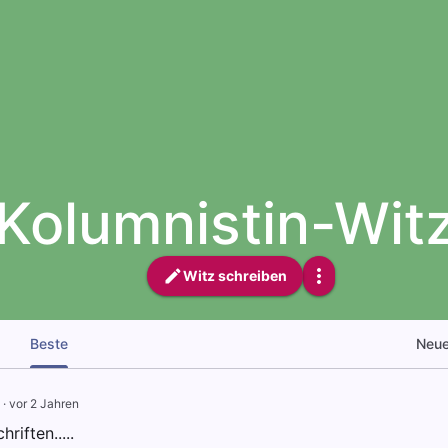
Kolumnistin-Wit
Witz schreiben
Beste
Neu
·
vor 2 Jahren
riften.....