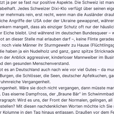
zt ja per se fast nur positive Aspekte. Die Schweiz ist man
 fabelhaft. Jedes Schweizer Dixi-Klo verfügt über seinen ei
zer mehrmals rein, erst recht, wenn man die Ausländer drauß
che Angriffe der USA oder der Ukraine gewappnet, währen
unkern mangelt, dass als einziger Schutz oft nur der häusl
r Eiche bleibt. Und während im deutschen Bundesqueer – w
t an dieser Stelle mal erlauben darf –, keine Flinte gerade
 noch viele Männer ihr Sturmgewehr zu Hause (Flüchtlingsg
die haben ja ein Nudelholz und ganz, ganz spitze Stricknade
nn der Anblick aggressiver, kinderloser Mannweiber im Busi
nd den gesunden Menschenverstand.
ibt es an Deutschland auch nach wie vor viel Gutes – da mu
 Burgen, die Schlösser, die Seen, deutscher Apfelkuchen, g
ruhmreiche Vergangenheit.
ngenheit. Wäre sie doch nicht vergangen, dann müsste ma
n. Das eiserne Dampfross, der „Braune Bär“ im Schwimmbad
agraph: Wird es uns, der Front der Normalen, gelingen, all
stellen? Mit diesen nachdenklichen Worten möchte ich Sie 
r Kolumne in den Tag hinaus entlassen. Draußen vor dem F