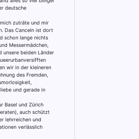
d alles so viel billiger
der deutsche
mich zuträte und mir
n. Das Canceln ist dort
 schon lange nichts
n und Messermädchen,
nd unsere beiden Länder
queerurbanversifften
n wir in der kleineren
lehnung des Fremden,
umorlosigkeit,
 liebe und gerade in
ur Basel und Zürich
eraten), auch schützt
er lehrreichen und
tionen verlässlich