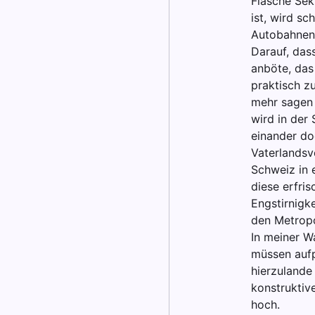
Flasche Sekt
ist, wird sc
Autobahnen
Darauf, das
anböte, das 
praktisch z
mehr sagen 
wird in der
einander do
Vaterlandsve
Schweiz in 
diese erfris
Engstirnigke
den Metropo
In meiner W
müssen aufp
hierzulande
konstruktiv
hoch.