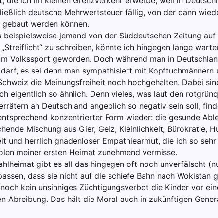
, die ich im kleinen Grenzverkehr erwerbe, weil in Deutschlan
hließlich deutsche Mehrwertsteuer fällig, von der dann wie
 gebaut werden können.
s beispielsweise jemand von der Süddeutschen Zeitung auf 
„Streiflicht“ zu schreiben, könnte ich hingegen lange warte
um Volkssport geworden. Doch während man in Deutschland
darf, es sei denn man sympathisiert mit Kopftuchmänner
 Schweiz die Meinungsfreiheit noch hochgehalten. Dabei si
ch eigentlich so ähnlich. Denn vieles, was laut den rotgrün
rrätern an Deutschland angeblich so negativ sein soll, finde
entsprechend konzentrierter Form wieder: die gesunde Ab
chende Mischung aus Gier, Geiz, Kleinlichkeit, Bürokratie, H
it und herrlich gnadenloser Empathiearmut, die ich so sehr
len meiner ersten Heimat zunehmend vermisse.
ahlheimat gibt es all das hingegen oft noch unverfälscht (n
assen, dass sie nicht auf die schiefe Bahn nach Wokistan g
 noch kein unsinniges Züchtigungsverbot die Kinder vor ein
en Abreibung. Das hält die Moral auch in zukünftigen Genera