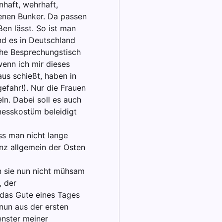
nhaft, wehrhaft,
genen Bunker. Da passen
en lässt. So ist man
d es in Deutschland
iche Besprechungstisch
enn ich mir dieses
aus schießt, haben in
efahr!). Nur die Frauen
ln. Dabei soll es auch
nesskostüm beleidigt
ss man nicht lange
anz allgemein der Osten
n sie nun nicht mühsam
, der
 das Gute eines Tages
nun aus der ersten
enster meiner