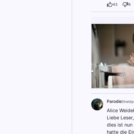
43
6
Parodie
Sheldy
Alice Weide
Liebe Leser,
dies ist nun
hatte die E