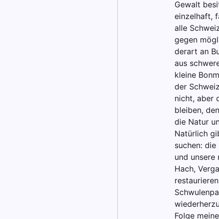
Gewalt besit
einzelhaft,
alle Schwei
gegen mögli
derart an B
aus schwere
kleine Bonmo
der Schweiz
nicht, aber 
bleiben, de
die Natur u
Natürlich g
suchen: die
und unsere 
Hach, Verga
restauriere
Schwulenpar
wiederherzu
Folge meine