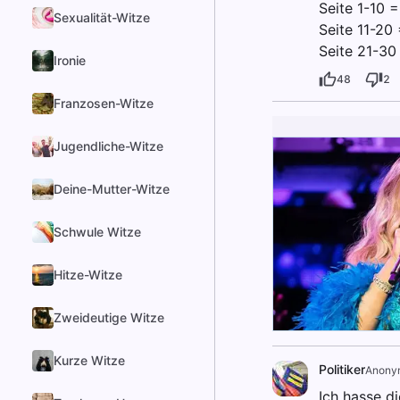
Seite 1-10 =
Sexualität-Witze
Seite 11-20
Seite 21-30
Ironie
48
2
Franzosen-Witze
Jugendliche-Witze
Deine-Mutter-Witze
Schwule Witze
Hitze-Witze
Zweideutige Witze
Kurze Witze
Politiker
Anony
Ich hasse di