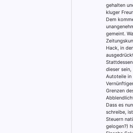
gehalten un
kluger Freu
Dem komme i
unangenehm 
gemeint. Was
Zeitungskun
Hack, in dem
ausgedrückt
Stattdessen 
dieser sein
Autoteile i
Vernünftigen
Grenzen des
Abblendlich
Dass es nun
schreibe, is
Steuern nat
gelogen?) hi