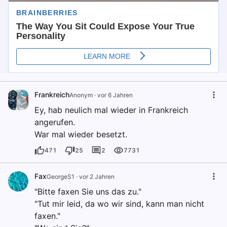
Frankreich
Anonym
·
vor 6 Jahren
Ey, hab neulich mal wieder in Frankreich
angerufen.
War mal wieder besetzt.
471
25
2
7731
Fax
GeorgeS1
·
vor 2 Jahren
"Bitte faxen Sie uns das zu."
"Tut mir leid, da wo wir sind, kann man nicht
faxen."