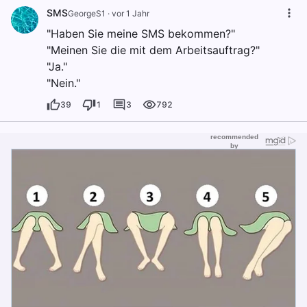
SMS
GeorgeS1
·
vor 1 Jahr
"Haben Sie meine SMS bekommen?"
"Meinen Sie die mit dem Arbeitsauftrag?"
"Ja."
"Nein."
39
1
3
792