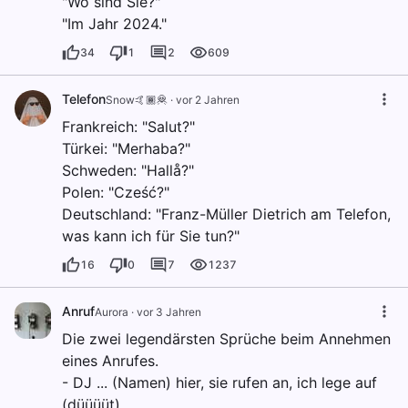
"Wo sind Sie?"
"Im Jahr 2024."
34
1
2
609
Telefon
Snow🤙🏾🦧
·
vor 2 Jahren
Frankreich: "Salut?"
Türkei: "Merhaba?"
Schweden: "Hallå?"
Polen: "Cześć?"
Deutschland: "Franz-Müller Dietrich am Telefon,
was kann ich für Sie tun?"
16
0
7
1237
Anruf
Aurora
·
vor 3 Jahren
Die zwei legendärsten Sprüche beim Annehmen
eines Anrufes.
- DJ ... (Namen) hier, sie rufen an, ich lege auf
(düüüüt)....