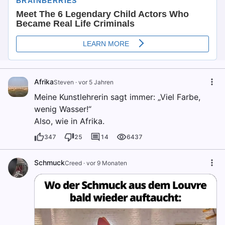
Afrika
Steven
·
vor 5 Jahren
Meine Kunstlehrerin sagt immer: „Viel Farbe,
wenig Wasser!“
Also, wie in Afrika.
347
25
14
6437
Schmuck
Creed
·
vor 9 Monaten