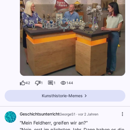
42
1
1
144
Kunsthistorie-Memes
Geschichtsunterricht
GeorgeS1
·
vor 2 Jahren
"Mein Feldherr, greifen wir an?"
"Nein, erst im nächsten Jahr. Dann haben es die