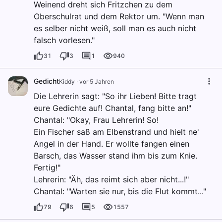
Weinend dreht sich Fritzchen zu dem
Oberschulrat und dem Rektor um. "Wenn man
es selber nicht weiß, soll man es auch nicht
falsch vorlesen."
31
3
1
940
Gedicht
Kiddy
·
vor 5 Jahren
Die Lehrerin sagt: "So ihr Lieben! Bitte tragt
eure Gedichte auf! Chantal, fang bitte an!"
Chantal: "Okay, Frau Lehrerin! So!
Ein Fischer saß am Elbenstrand und hielt ne'
Angel in der Hand. Er wollte fangen einen
Barsch, das Wasser stand ihm bis zum Knie.
Fertig!"
Lehrerin: "Äh, das reimt sich aber nicht...!"
Chantal: "Warten sie nur, bis die Flut kommt..."
79
6
5
1557