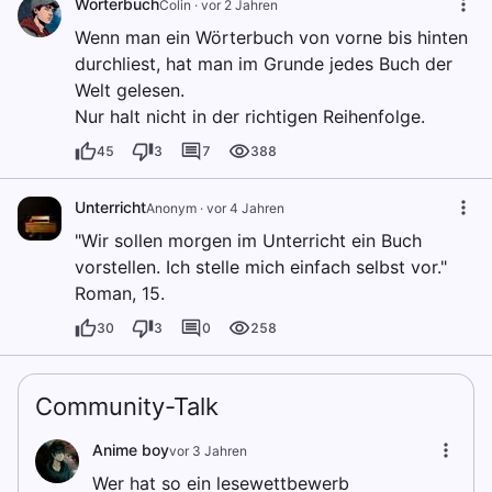
Wörterbuch
Colin
·
vor 2 Jahren
Wenn man ein Wörterbuch von vorne bis hinten
durchliest, hat man im Grunde jedes Buch der
Welt gelesen.
Nur halt nicht in der richtigen Reihenfolge.
45
3
7
388
Unterricht
Anonym
·
vor 4 Jahren
"Wir sollen morgen im Unterricht ein Buch
vorstellen. Ich stelle mich einfach selbst vor."
Roman, 15.
30
3
0
258
Community-Talk
Anime boy
vor 3 Jahren
Wer hat so ein lesewettbewerb