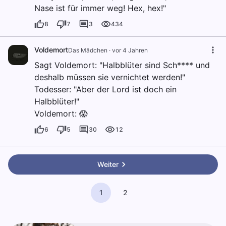
Nase ist für immer weg! Hex, hex!"
8
7
3
434
Voldemort
Das Mädchen
·
vor 4 Jahren
Sagt Voldemort: "Halbblüter sind Sch**** und
deshalb müssen sie vernichtet werden!"
Todesser: "Aber der Lord ist doch ein
Halbblüter!"
Voldemort: 😱
6
5
30
12
Weiter
1
2