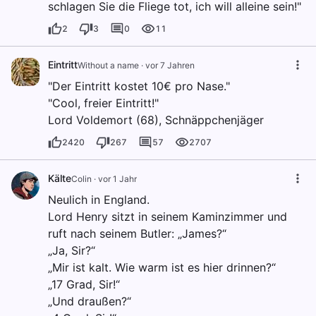
schlagen Sie die Fliege tot, ich will alleine sein!"
2
3
0
11
Eintritt
Without a name
·
vor 7 Jahren
"Der Eintritt kostet 10€ pro Nase."
"Cool, freier Eintritt!"
Lord Voldemort (68), Schnäppchenjäger
2420
267
57
2707
Kälte
Colin
·
vor 1 Jahr
Neulich in England.
Lord Henry sitzt in seinem Kaminzimmer und
ruft nach seinem Butler: „James?“
„Ja, Sir?“
„Mir ist kalt. Wie warm ist es hier drinnen?“
„17 Grad, Sir!“
„Und draußen?“