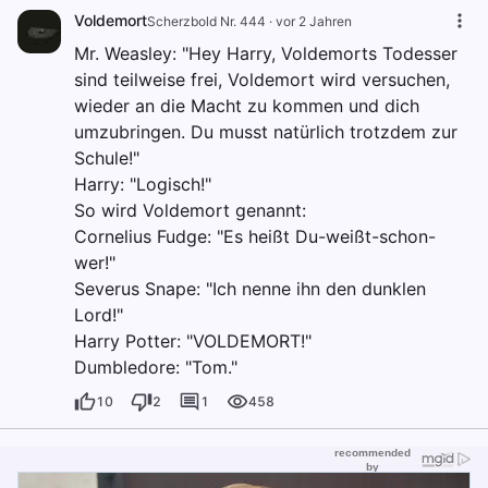
Voldemort
Scherzbold Nr. 444
·
vor 2 Jahren
Mr. Weasley: "Hey Harry, Voldemorts Todesser
sind teilweise frei, Voldemort wird versuchen,
wieder an die Macht zu kommen und dich
umzubringen. Du musst natürlich trotzdem zur
Schule!"
Harry: "Logisch!"
So wird Voldemort genannt:
Cornelius Fudge: "Es heißt Du-weißt-schon-
wer!"
Severus Snape: "Ich nenne ihn den dunklen
Lord!"
Harry Potter: "VOLDEMORT!"
Dumbledore: "Tom."
10
2
1
458