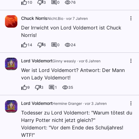
10
3
0
76
Chuck Norris
Nicht.Bio
·
vor 7 Jahren
Der Irrwicht von Lord Voldemort ist Chuck
Norris!
14
6
0
24
Lord Voldemort
Ginny weasly
·
vor 6 Jahren
Wer ist Lord Voldemort? Antwort: Der Mann
von Lady Voldemort!
9
3
1
35
Lord Voldemort
Hermine Granger
·
vor 3 Jahren
Todesser zu Lord Voldemort: "Warum tötest du
Harry Potter nicht jetzt gleich?"
Voldemort: "Vor dem Ende des Schuljahres!
WTF!"