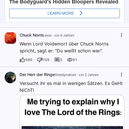
Chuck Norris
Jess
·
vor 9 Jahren
Wenn Lord Voldemort über Chuck Norris
spricht, sagt er: "Du weißt schon wer".
590
105
3
91
Der Herr der Ringe
Sheldyndrom
·
vor 2 Jahren
Versucht ihr es mal in wenigen Sätzen. Es GeHt
NiChT!