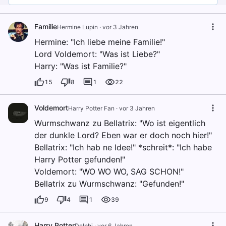
Familie
Hermine Lupin
·
vor 3 Jahren
Hermine: "Ich liebe meine Familie!"
Lord Voldemort: "Was ist Liebe?"
Harry: "Was ist Familie?"
15
8
1
22
Voldemort
Harry Potter Fan
·
vor 3 Jahren
Wurmschwanz zu Bellatrix: "Wo ist eigentlich
der dunkle Lord? Eben war er doch noch hier!"
Bellatrix: "Ich hab ne Idee!" *schreit*: "Ich habe
Harry Potter gefunden!"
Voldemort: "WO WO WO, SAG SCHON!"
Bellatrix zu Wurmschwanz: "Gefunden!"
9
4
1
39
Harry Potter
Delphi
·
vor 6 Jahren