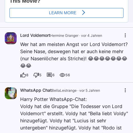
Lord Voldemort
Hermine Granger
·
vor 4 Jahren
Wer hat am meisten Angst vor Lord Voldemort?
Seine Nase, deswegen hat er auch keine mehr
(nur Nasenlöcher als Striche)! 😂😂😂😂😂😂😂
😂😂
8
5
6
56
WhatsApp Chat
BellaLestrange
·
vor 5 Jahren
Harry Potter WhatsApp-Chat:
Voldy hat die Gruppe "Die Todesser von Lord
Voldemort" erstellt. Voldy hat "Bella liebt Voldy"
hinzugefügt. Voldy hat "Lucius ist sehr
untergeben" hinzugefügt. Voldy hat "Rodo ist