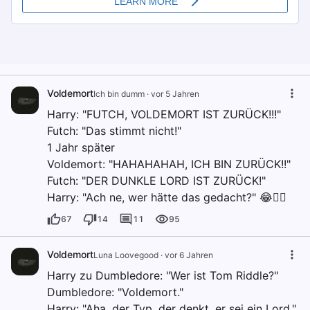
Voldemort
Ich bin dumm
·
vor 5 Jahren
Harry: "FUTCH, VOLDEMORT IST ZURÜCK!!!"
Futch: "Das stimmt nicht!"
1 Jahr später
Voldemort: "HAHAHAHAH, ICH BIN ZURÜCK!!"
Futch: "DER DUNKLE LORD IST ZURÜCK!"
Harry: "Ach ne, wer hätte das gedacht?" 😂👍🏻
67
14
11
95
Voldemort
Luna Loovegood
·
vor 6 Jahren
Harry zu Dumbledore: "Wer ist Tom Riddle?"
Dumbledore: "Voldemort."
Harry: "Aha, der Typ, der denkt, er sei ein Lord."