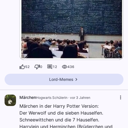
52
0
12
436
Lord-Memes
Märchen
Hogwarts Schülerin
·
vor 3 Jahren
Märchen in der Harry Potter Version:
Der Werwolf und die sieben Hauselfen.
Schneewittchen und die 7 Hauselfen.
Harrylein und Herminchen (Brüderchen und