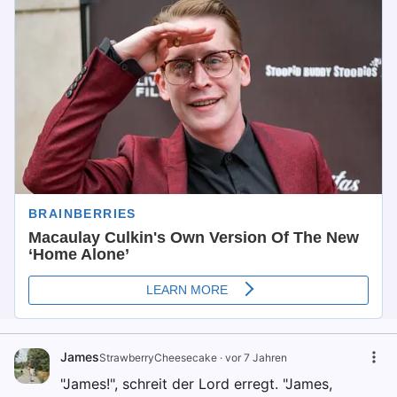
James
StrawberryCheesecake
·
vor 7 Jahren
"James!", schreit der Lord erregt. "James,