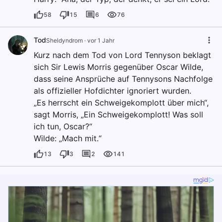
58
15
6
76
Tod
Sheldyndrom
·
vor 1 Jahr
Kurz nach dem Tod von Lord Tennyson beklagt
sich Sir Lewis Morris gegenüber Oscar Wilde,
dass seine Ansprüche auf Tennysons Nachfolge
als offizieller Hofdichter ignoriert wurden.
„Es herrscht ein Schweigekomplott über mich“,
sagt Morris, „Ein Schweigekomplott! Was soll
ich tun, Oscar?“
Wilde: „Mach mit.“
13
3
2
141