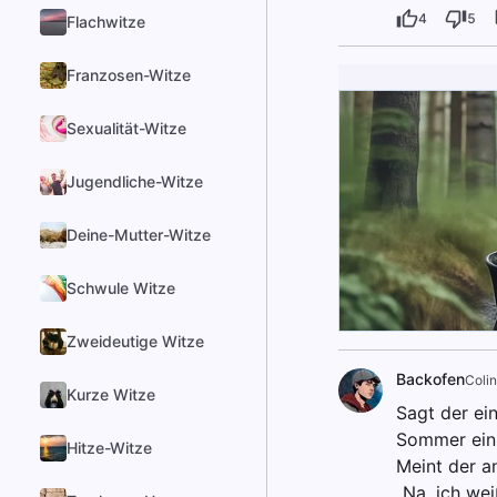
4
5
Flachwitze
Franzosen-Witze
Sexualität-Witze
Jugendliche-Witze
Deine-Mutter-Witze
Schwule Witze
Zweideutige Witze
Backofen
Colin
Kurze Witze
Sagt der ei
Sommer ein 
Hitze-Witze
Meint der an
„Na, ich we