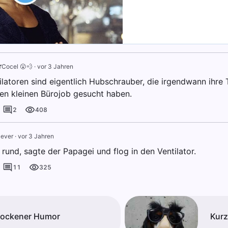
r
Cocel 😮💨
·
vor 3 Jahren
latoren sind eigentlich Hubschrauber, die irgendwann ihr
nen kleinen Bürojob gesucht haben.
2
408
4ever
·
vor 3 Jahren
 rund, sagte der Papagei und flog in den Ventilator.
11
325
rockener Humor
Kurz