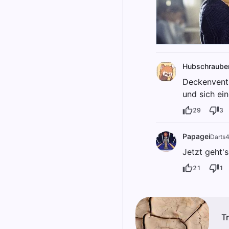
Hubschraube
Deckenventi
und sich ei
29
3
Papagei
Darts
Jetzt geht's
21
1
T