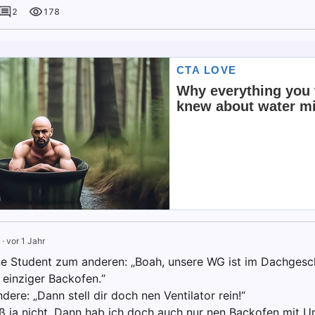
2
178
·
vor 1 Jahr
ne Student zum anderen: „Boah, unsere WG ist im Dachgesch
einziger Backofen.“
dere: „Dann stell dir doch nen Ventilator rein!“
iß ja nicht. Dann hab ich doch auch nur nen Backofen mit Um