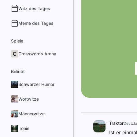
Witz des Tages
Meme des Tages
Spiele
Crosswords Arena
Beliebt
Schwarzer Humor
Wortwitze
Männerwitze
Traktor
Deutzfa
Ironie
Ist er einma