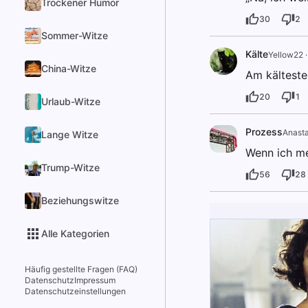
Trockener Humor
30
2
Sommer-Witze
Kälte
Yellow22
China-Witze
Am kälteste
20
1
Urlaub-Witze
Prozess
Anasta
Lange Witze
Wenn ich me
Trump-Witze
56
28
Beziehungswitze
Alle Kategorien
Häufig gestellte Fragen (FAQ)
Datenschutz
Impressum
Datenschutzeinstellungen