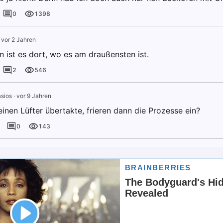
0
1398
·
vor 2 Jahren
n ist es dort, wo es am draußensten ist.
2
546
sios
·
vor 9 Jahren
inen Lüfter übertakte, frieren dann die Prozesse ein?
0
143