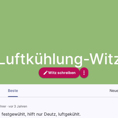
Luftkühlung-Wit
Witz schreiben
Beste
Neu
hrer
·
vor 3 Jahren
l festgewühlt, hilft nur Deutz, luftgekühlt.