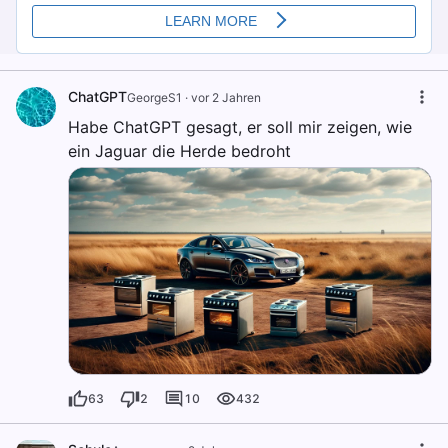
ChatGPT
GeorgeS1
·
vor 2 Jahren
Habe ChatGPT gesagt, er soll mir zeigen, wie
ein Jaguar die Herde bedroht
63
2
10
432