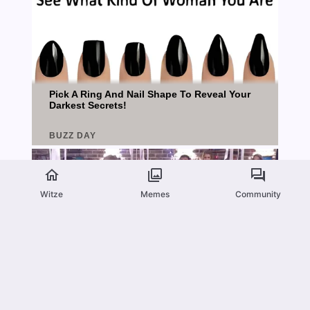
Witze
Memes
Community