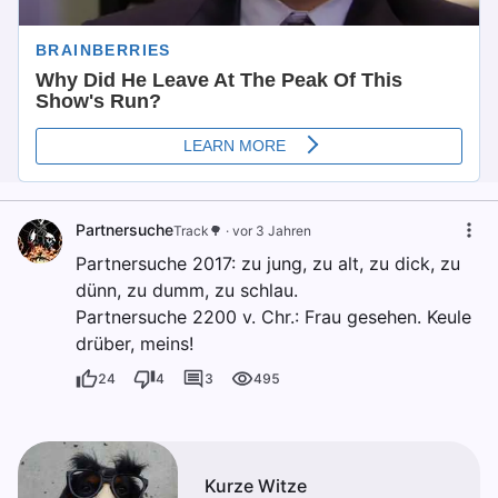
Partnersuche
Track🌳
·
vor 3 Jahren
Partnersuche 2017: zu jung, zu alt, zu dick, zu
dünn, zu dumm, zu schlau.
Partnersuche 2200 v. Chr.: Frau gesehen. Keule
drüber, meins!
24
4
3
495
Kurze Witze