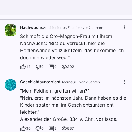
Nachwuchs
Ambitioniertes Faultier
·
vor 2 Jahren
Schimpft die Cro-Magnon-Frau mit ihrem
Nachwuchs: "Bist du verrückt, hier die
Höhlenwände vollzukritzeln, das bekomme ich
doch nie wieder weg!"
13
0
0
392
Geschichtsunterricht
GeorgeS1
·
vor 2 Jahren
"Mein Feldherr, greifen wir an?"
"Nein, erst im nächsten Jahr. Dann haben es die
Kinder später mal im Geschichtsunterricht
leichter!"
Alexander der Große, 334 v. Chr., vor Issos.
30
0
8
887