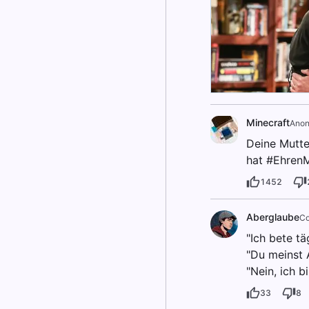
Minecraft
Ano
Deine Mutter
hat #EhrenM
1452
Aberglaube
Co
"Ich bete t
"Du meinst 
"Nein, ich b
33
8