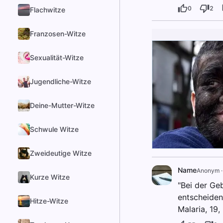
0
2
Flachwitze
Franzosen-Witze
Sexualität-Witze
Jugendliche-Witze
Deine-Mutter-Witze
Schwule Witze
Zweideutige Witze
Name
Anonym
Kurze Witze
"Bei der Ge
entscheiden.
Hitze-Witze
Malaria, 19,