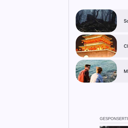
S
C
M