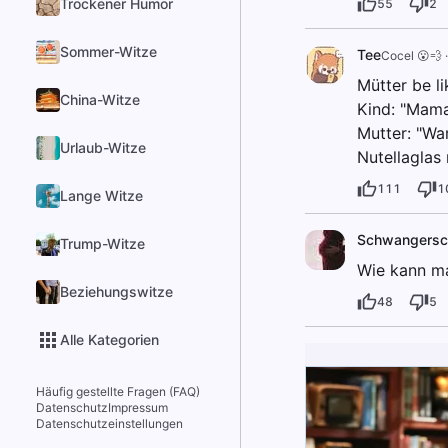
Trockener Humor
55
2
Sommer-Witze
Tee
Cocel 😮💨
Mütter be li
China-Witze
Kind: "Mama
Mutter: "Wa
Urlaub-Witze
Nutellaglas 
111
1
Lange Witze
Schwangersc
Trump-Witze
Wie kann ma
Beziehungswitze
48
5
Alle Kategorien
Häufig gestellte Fragen (FAQ)
Datenschutz
Impressum
Datenschutzeinstellungen