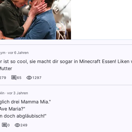
nym
·
vor 6 Jahren
 ist so cool, sie macht dir sogar in Minecraft Essen! Liken 
utter
279
65
1297
lin
·
vor 3 Jahren
äglich drei Mamma Mia."
Ave Maria?"
in doch abgläubisch!"
0
249