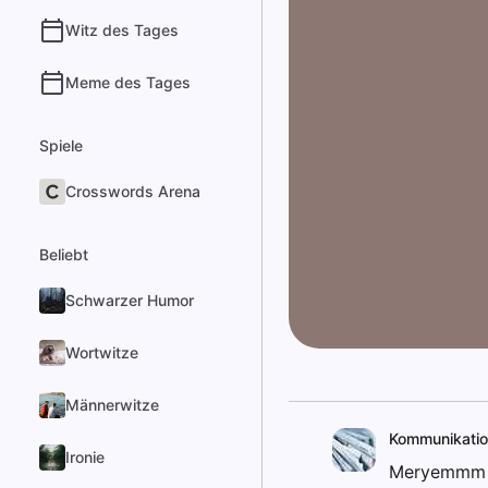
Witz des Tages
Meme des Tages
Spiele
Crosswords Arena
Beliebt
Schwarzer Humor
Wortwitze
Männerwitze
Kommunikatio
Ironie
Meryemmm he