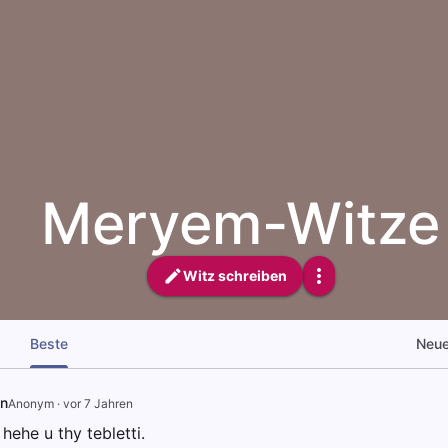
Meryem-Witze
Witz schreiben
Beste
Neu
n
Anonym
·
vor 7 Jahren
he u thy tebletti.