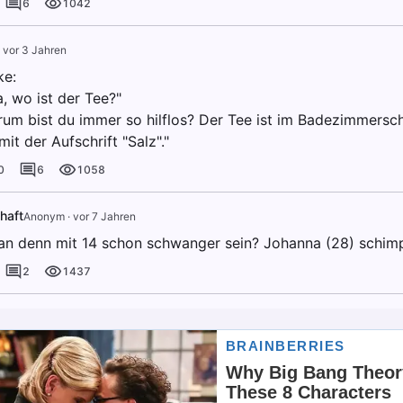
6
1042
·
vor 3 Jahren
ke:
, wo ist der Tee?"
rum bist du immer so hilflos? Der Tee ist im Badezimmersch
mit der Aufschrift "Salz"."
0
6
1058
haft
Anonym
·
vor 7 Jahren
n denn mit 14 schon schwanger sein? Johanna (28) schimpft
2
1437