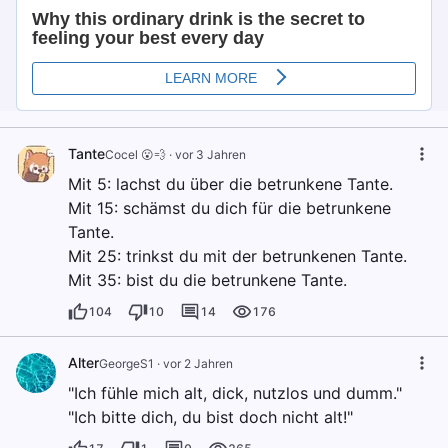
Tante
Cocel 😮💨
·
vor 3 Jahren
Mit 5: lachst du über die betrunkene Tante.
Mit 15: schämst du dich für die betrunkene
Tante.
Mit 25: trinkst du mit der betrunkenen Tante.
Mit 35: bist du die betrunkene Tante.
104
10
14
176
Alter
GeorgeS1
·
vor 2 Jahren
"Ich fühle mich alt, dick, nutzlos und dumm."
"Ich bitte dich, du bist doch nicht alt!"