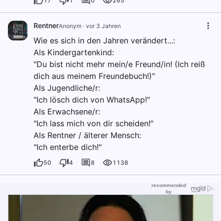
17
1
0
265
Rentner
Anonym
·
vor 3 Jahren
Wie es sich in den Jahren verändert...:
Als Kindergartenkind:
"Du bist nicht mehr mein/e Freund/in! (Ich reiß
dich aus meinem Freundebuch!)"
Als Jugendliche/r:
"Ich lösch dich von WhatsApp!"
Als Erwachsene/r:
"Ich lass mich von dir scheiden!"
Als Rentner / älterer Mensch:
"Ich enterbe dich!"
50
4
8
1138