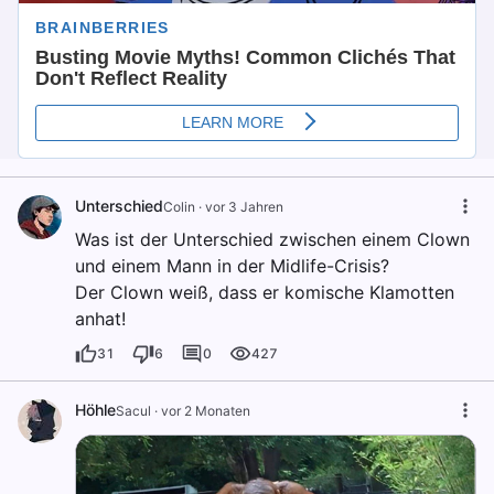
Unterschied
Colin
·
vor 3 Jahren
Was ist der Unterschied zwischen einem Clown
und einem Mann in der Midlife-Crisis?
Der Clown weiß, dass er komische Klamotten
anhat!
31
6
0
427
Höhle
Sacul
·
vor 2 Monaten