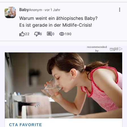
Baby
Anonym
·
vor 1 Jahr
Warum weint ein äthiopisches Baby?
Es ist gerade in der Midlife-Crisis!
22
6
0
190