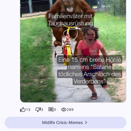
13
3
0
289
Midlife Crisis-Memes