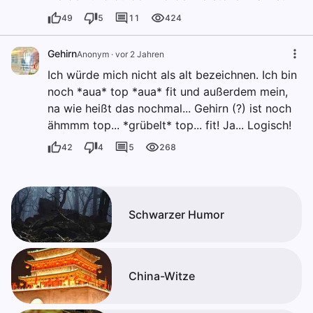
49
5
11
424
Gehirn
Anonym
·
vor 2 Jahren
Ich würde mich nicht als alt bezeichnen. Ich bin
noch *aua* top *aua* fit und außerdem mein,
na wie heißt das nochmal... Gehirn (?) ist noch
ähmmm top... *grübelt* top... fit! Ja... Logisch!
42
4
5
268
Schwarzer Humor
China-Witze