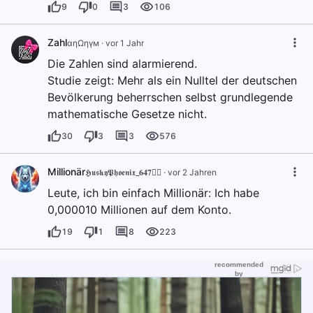
9
0
3
106
Zahl
αηΩηγм
·
vor 1 Jahr
Die Zahlen sind alarmierend.
Studie zeigt: Mehr als ein Nulltel der deutschen
Bevölkerung beherrschen selbst grundlegende
mathematische Gesetze nicht.
30
3
3
576
Millionär
𝕳𝖚𝖘𝖐𝖞𝕻𝖍𝖔𝖊𝖓𝖎𝖝_𝟔𝟒𝟕🐦‍🔥
·
vor 2 Jahren
Leute, ich bin einfach Millionär: Ich habe
0,000010 Millionen auf dem Konto.
19
1
8
223