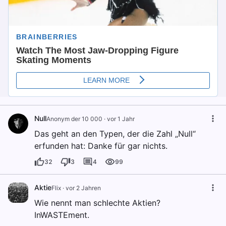
Null
Anonym der 10 000
·
vor 1 Jahr
Das geht an den Typen, der die Zahl „Null“
erfunden hat: Danke für gar nichts.
32
3
4
99
Aktie
Flix
·
vor 2 Jahren
Wie nennt man schlechte Aktien?
InWASTEment.