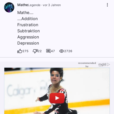
Mathe
Legende
·
vor 3 Jahren
Mathe....
....Addition
Frustration
Subtraktion
Aggression
Depression
275
22
47
2726