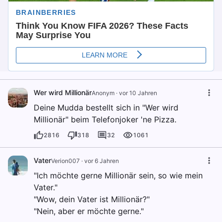
Wer wird Millionär
Anonym
·
vor 10 Jahren
Deine Mudda bestellt sich in "Wer wird
Millionär" beim Telefonjoker 'ne Pizza.
2816
318
32
1061
Vater
Verion007
·
vor 6 Jahren
"Ich möchte gerne Millionär sein, so wie mein
Vater."
"Wow, dein Vater ist Millionär?"
"Nein, aber er möchte gerne."