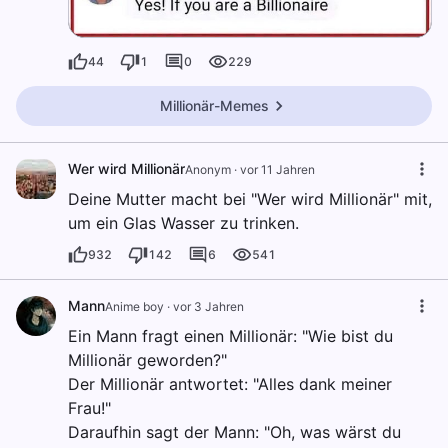
44
1
0
229
Millionär-Memes
Wer wird Millionär
Anonym
·
vor 11 Jahren
Deine Mutter macht bei "Wer wird Millionär" mit,
um ein Glas Wasser zu trinken.
932
142
6
541
Mann
Anime boy
·
vor 3 Jahren
Ein Mann fragt einen Millionär: "Wie bist du
Millionär geworden?"
Der Millionär antwortet: "Alles dank meiner
Frau!"
Daraufhin sagt der Mann: "Oh, was wärst du