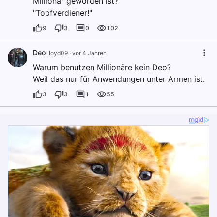
Millionär geworden ist?
"Topfverdiener!"
9
3
0
102
Deo
Lloyd09
·
vor 4 Jahren
Warum benutzen Millionäre kein Deo?
Weil das nur für Anwendungen unter Armen ist.
3
3
1
55