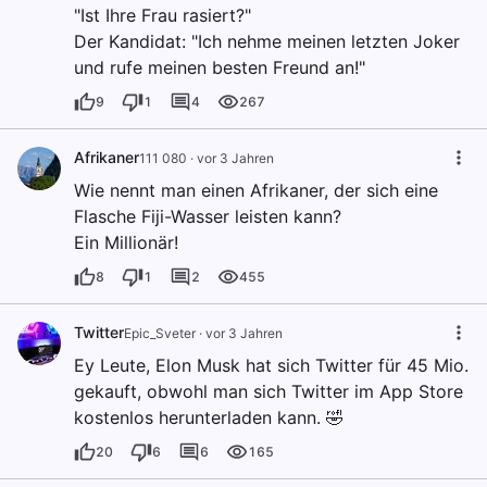
"Ist Ihre Frau rasiert?"
Der Kandidat: "Ich nehme meinen letzten Joker
und rufe meinen besten Freund an!"
9
1
4
267
Afrikaner
111 080
·
vor 3 Jahren
Wie nennt man einen Afrikaner, der sich eine
Flasche Fiji-Wasser leisten kann?
Ein Millionär!
8
1
2
455
Twitter
Epic_Sveter
·
vor 3 Jahren
Ey Leute, Elon Musk hat sich Twitter für 45 Mio.
gekauft, obwohl man sich Twitter im App Store
kostenlos herunterladen kann. 🤣
20
6
6
165