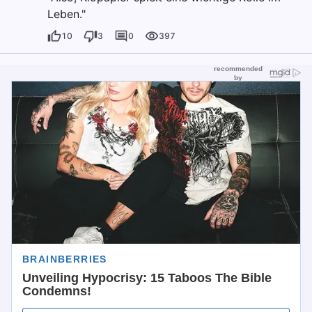
Leben."
10
3
0
397