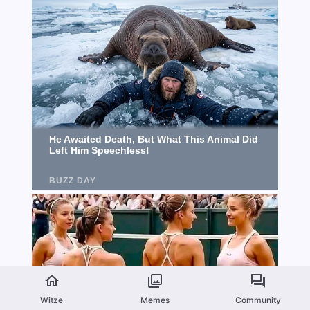
Witze
Memes
Community