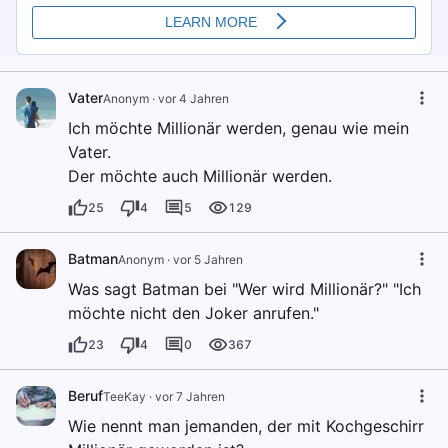
Vater
Anonym
·
vor 4 Jahren
Ich möchte Millionär werden, genau wie mein
Vater.
Der möchte auch Millionär werden.
25
4
5
129
Batman
Anonym
·
vor 5 Jahren
Was sagt Batman bei "Wer wird Millionär?" "Ich
möchte nicht den Joker anrufen."
23
4
0
367
Beruf
TeeKay
·
vor 7 Jahren
Wie nennt man jemanden, der mit Kochgeschirr