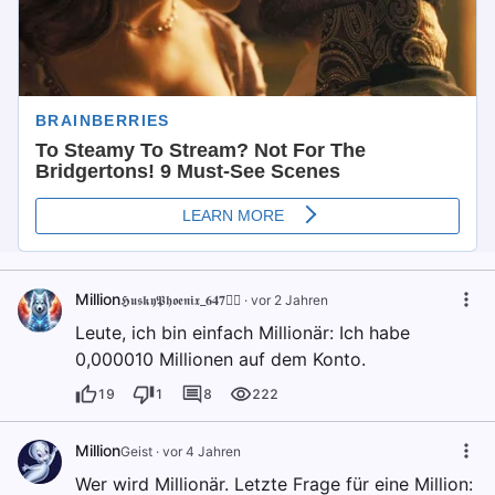
Million
𝕳𝖚𝖘𝖐𝖞𝕻𝖍𝖔𝖊𝖓𝖎𝖝_𝟔𝟒𝟕🐦‍🔥
·
vor 2 Jahren
Leute, ich bin einfach Millionär: Ich habe
0,000010 Millionen auf dem Konto.
19
1
8
222
Million
Geist
·
vor 4 Jahren
Wer wird Millionär. Letzte Frage für eine Million: