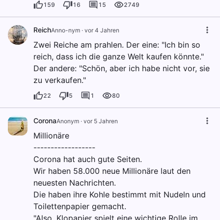
159
16
15
2749
Reich
Anno-nym
·
vor 4 Jahren
Zwei Reiche am prahlen. Der eine: "Ich bin so
reich, dass ich die ganze Welt kaufen könnte."
Der andere: "Schön, aber ich habe nicht vor, sie
zu verkaufen."
22
5
1
80
Corona
Anonym
·
vor 5 Jahren
Millionäre
------------------
Corona hat auch gute Seiten.
Wir haben 58.000 neue Millionäre laut den
neuesten Nachrichten.
Die haben ihre Kohle bestimmt mit Nudeln und
Toilettenpapier gemacht.
"Also, Klopapier spielt eine wichtige Rolle im