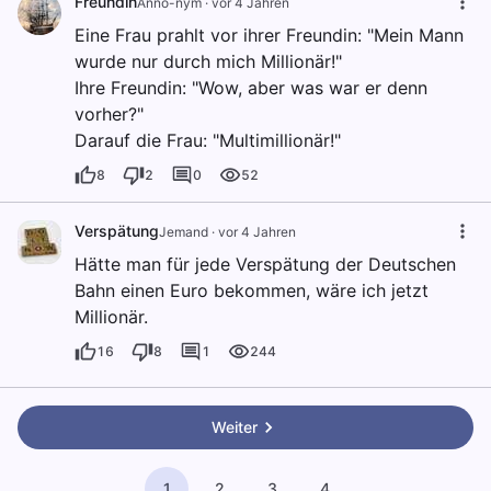
Freundin
Anno-nym
·
vor 4 Jahren
Eine Frau prahlt vor ihrer Freundin: "Mein Mann
wurde nur durch mich Millionär!"
Ihre Freundin: "Wow, aber was war er denn
vorher?"
Darauf die Frau: "Multimillionär!"
8
2
0
52
Verspätung
Jemand
·
vor 4 Jahren
Hätte man für jede Verspätung der Deutschen
Bahn einen Euro bekommen, wäre ich jetzt
Millionär.
16
8
1
244
Weiter
1
2
3
4