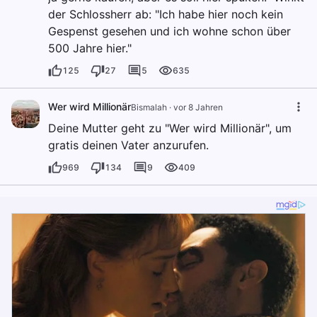
der Schlossherr ab: "Ich habe hier noch kein
Gespenst gesehen und ich wohne schon über
500 Jahre hier."
125
27
5
635
Wer wird Millionär
Bismalah
·
vor 8 Jahren
Deine Mutter geht zu "Wer wird Millionär", um
gratis deinen Vater anzurufen.
969
134
9
409