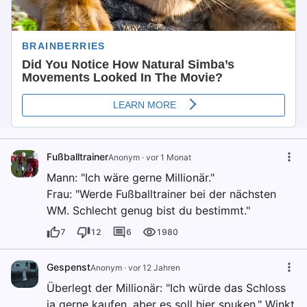
Fußballtrainer
Anonym
·
vor 1 Monat
Mann: "Ich wäre gerne Millionär."
Frau: "Werde Fußballtrainer bei der nächsten
WM. Schlecht genug bist du bestimmt."
7
12
6
1980
Gespenst
Anonym
·
vor 12 Jahren
Überlegt der Millionär: "Ich würde das Schloss
ja gerne kaufen, aber es soll hier spuken." Winkt