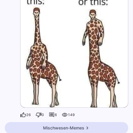
26
0
6
149
Mischwesen-Memes