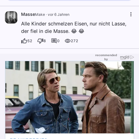
Masse
Make
·
vor 6 Jahren
Alle Kinder schmelzen Eisen, nur nicht Lasse,
der fiel in die Masse. 😂 😂
52
8
0
272