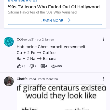
Co
GeorgeS1
·
vor 2 Jahren
Hab meine Chemiearbeit versemmelt:
Co + 2 Fe --> Coffee
Ba + 2 Na --> Banana
28
2
4
400
Giraffe
Creed
·
vor 9 Monaten