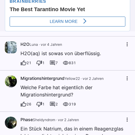
H2O
Luna
·
vor 4 Jahren
H2O(aq) ist sowas von überflüssig.
21
1
7
831
Migrationshintergrund
Yellow22
·
vor 2 Jahren
Welche Farbe hat eigentlich der
Migrationshintergrund?
26
1
2
319
Phase
Sheldyndrom
·
vor 2 Jahren
Ein Stück Natrium, das in einem Reagenzglas