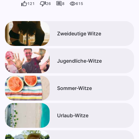
121
26
8
615
Zweideutige Witze
Jugendliche-Witze
Sommer-Witze
Urlaub-Witze