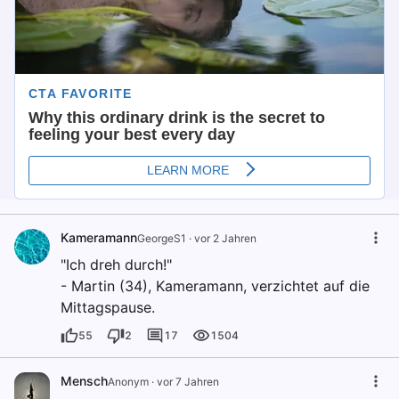
Kameramann
GeorgeS1
·
vor 2 Jahren
"Ich dreh durch!"
- Martin (34), Kameramann, verzichtet auf die
Mittagspause.
55
2
17
1504
Mensch
Anonym
·
vor 7 Jahren