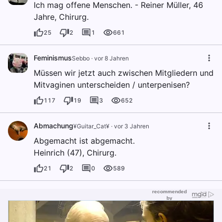
Ich mag offene Menschen. - Reiner Müller, 46
Jahre, Chirurg.
25
2
1
661
Feminismus
Sebbo
·
vor 8 Jahren
Müssen wir jetzt auch zwischen Mitgliedern und
Mitvaginen unterscheiden / unterpenisen?
117
19
3
652
Abmachung
¥Guitar_Cat¥
·
vor 3 Jahren
Abgemacht ist abgemacht.
Heinrich (47), Chirurg.
21
2
0
589