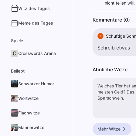
nicht teilen will
Witz des Tages
Kommentare (0)
Meme des Tages
Schuftige Sch
S
Spiele
Crosswords Arena
Ähnliche Witze
Beliebt
Schwarzer Humor
Welches Tier hat a
meisten Geld? Das
Sparschwein.
Wortwitze
Flachwitze
Männerwitze
Mehr Witze