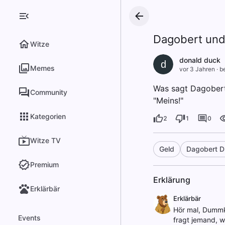
Dagobert und
Witze
donald duck
d
Memes
vor 3 Jahren
·
be
Was sagt Dagobert
Community
"Meins!"
Kategorien
2
1
0
Witze TV
Geld
Dagobert D
Premium
Erklärung
Erklärbär
Erklärbär
Hör mal, Dummko
Events
fragt jemand, wa