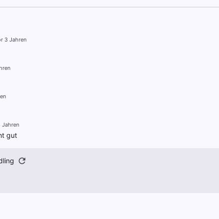
r 3 Jahren
hren
ren
3 Jahren
t gut
dling