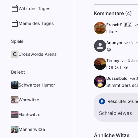
Witz des Tages
Kommentare (4)
Meme des Tages
Frosch®-🇪🇸
vo
Likee
Spiele
Anonym
vor 3 Ja
😂
Crosswords Arena
Tirnmy
vor 3 Jah
LOLO. Like
Beliebt
Dusselbold
vor 
Schwarzer Humor
Stimmt ders ech
Wortwitze
Resoluter Grün
R
Flachwitze
Männerwitze
Ähnliche Witze