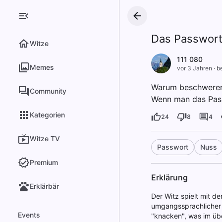
Das Passwort
Witze
111 080
Memes
vor 3 Jahren
·
be
Warum beschweren 
Community
Wenn man das Pass
Kategorien
24
8
4
Witze TV
Passwort
Nuss
Premium
Erklärung
Erklärbär
Der Witz spielt mit d
umgangssprachlicher A
Events
"knacken", was im übe