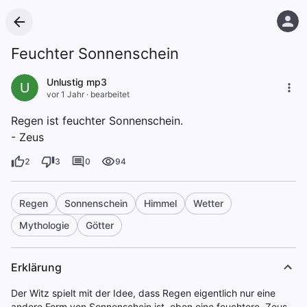
Feuchter Sonnenschein
Unlustig mp3
U
vor 1 Jahr
·
bearbeitet
Regen ist feuchter Sonnenschein.
- Zeus
2
3
0
94
Regen
Sonnenschein
Himmel
Wetter
Mythologie
Götter
Erklärung
Der Witz spielt mit der Idee, dass Regen eigentlich nur eine
andere Form von Sonnenschein ist, eben eine feuchtere. Zeus,