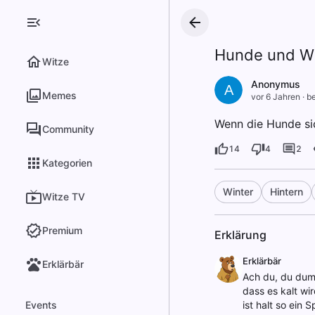
Hunde und Wi
Witze
Anonymus
A
Memes
vor 6 Jahren
·
be
Wenn die Hunde sic
Community
14
4
2
Kategorien
Winter
Hintern
Witze TV
Premium
Erklärung
Erklärbär
Erklärbär
Ach du, du dum
dass es kalt wi
Events
ist halt so ein