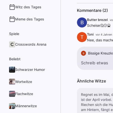
Witz des Tages
Kommentare (2)
Meme des Tages
Butter brezel
vo
B
Scheise🤔🤢🤮
Spiele
Toni
vor 4 Jahren
T
Nee, das machen
Crosswords Arena
Bissige Kreuzk
B
Beliebt
Schwarzer Humor
Ähnliche Witze
Wortwitze
Flachwitze
Regnet es im Mai, 
ist der April vorbei.
Riechen sich die H
Männerwitze
am Hintern, fängt e