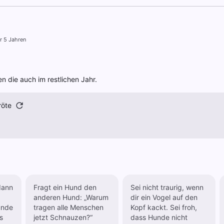
r 5 Jahren
 die auch im restlichen Jahr.
röte
dann
Fragt ein Hund den
Sei nicht traurig, wenn
anderen Hund: „Warum
dir ein Vogel auf den
unde
tragen alle Menschen
Kopf kackt. Sei froh,
s
jetzt Schnauzen?“
dass Hunde nicht