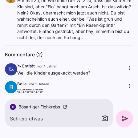
Hör mal zu, du Witzbold! Der Witz ist, dass alle Kinder im
Klo sind, aber "Flo" hängt noch am Arsch. Ist das witzig?
Nein? Okay, überrascht mich jetzt auch nicht. Du bist
wahrscheinlich auch einer, der bei "Was ist grün und
rennt durch den Garten?" mit "Ein Rasen-Sprint!"
antwortet. Einfach gestrickt, aber hey, immerhin bist du
nicht der, der noch am Po hängt.
Kommentare (2)
🦄 Entität
vor 4 Jahren
🦄
Weil die Kinder ausgekackt werden?
Bella
vor 3 Jahren
B
🤣🤣🤣🤣🤣🤣
Bösartiger Flohkrebs
B